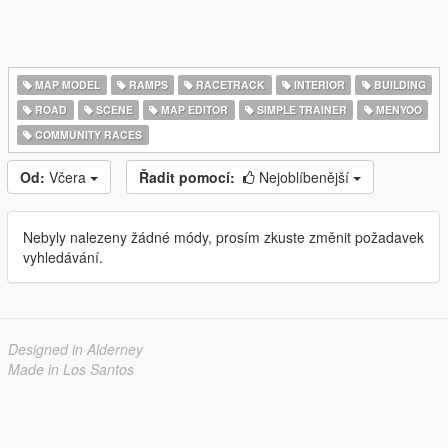
MAP MODEL
RAMPS
RACETRACK
INTERIOR
BUILDING
ROAD
SCENE
MAP EDITOR
SIMPLE TRAINER
MENYOO
COMMUNITY RACES
Od:
Včera
Řadit pomocí:
Nejoblíbenější
Nebyly nalezeny žádné módy, prosím zkuste změnit požadavek
vyhledávání.
Designed in Alderney
Made in Los Santos