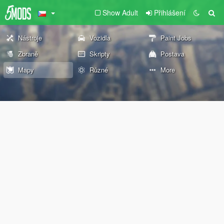
Show Adult
Přihlášení
Nástroje
Vozidla
Paint Jobs
Zbraně
Skripty
Postava
Mapy
Různé
More