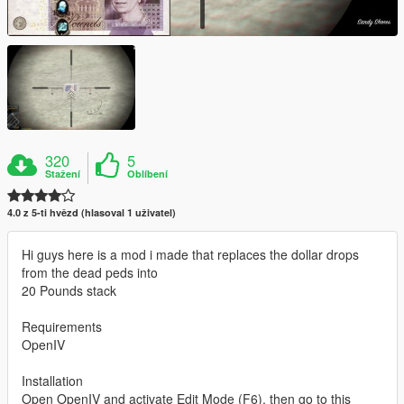
320
5
Stažení
Oblíbení
4.0 z 5-ti hvězd (hlasoval 1 uživatel)
Hi guys here is a mod i made that replaces the dollar drops
from the dead peds into
20 Pounds stack
Requirements
OpenIV
Installation
Open OpenIV and activate Edit Mode (F6), then go to this