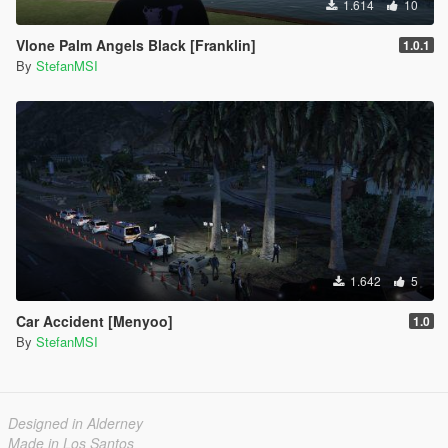
1.614
10
Vlone Palm Angels Black [Franklin]
1.0.1
By
StefanMSI
1.642
5
Car Accident [Menyoo]
1.0
By
StefanMSI
Designed in Alderney
Made in Los Santos