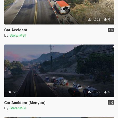
1.002
6
Car Accident
1.0
By
StefanMSI
5.0
1.099
5
Car Accident [Menyoo]
1.0
By
StefanMSI