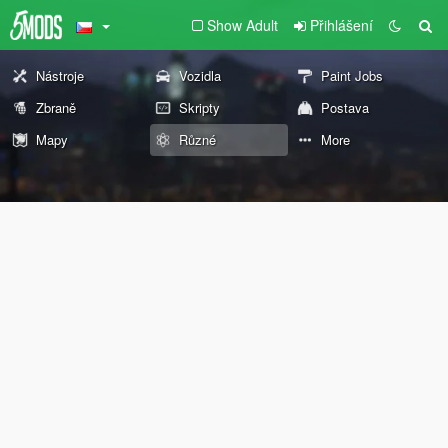
Show Adult
Přihlášení
Nástroje
Vozidla
Paint Jobs
Zbraně
Skripty
Postava
Mapy
Různé
More