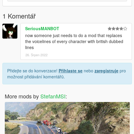
1 Komentář
SeriousMANBOT
now someone just needs to do a mod that replaces
the voicelines of every character with british dubbed
lines
26. Srpen 2022
Přidejte se do konverzace!
Přihlaste se
nebo
zaregistruje
pro
možnost přidávání komentářů.
More mods by
StefanMSI
: