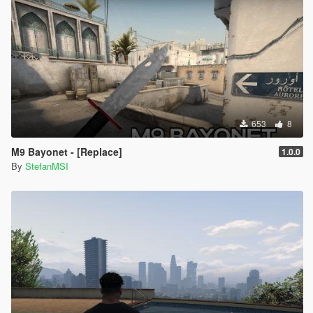
653
8
M9 Bayonet - [Replace]
1.0.0
By
StefanMSI