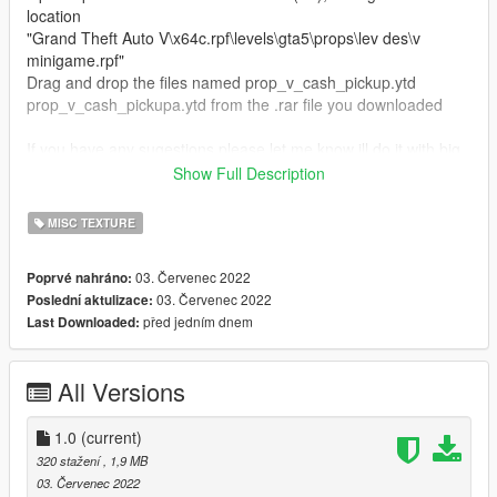
location
"Grand Theft Auto V\x64c.rpf\levels\gta5\props\lev des\v
minigame.rpf"
Drag and drop the files named prop_v_cash_pickup.ytd
prop_v_cash_pickupa.ytd from the .rar file you downloaded
If you have any sugestions please let me know ill do it with big
pleasure
Show Full Description
Creator StefanMSI
MISC TEXTURE
03. Červenec 2022
Poprvé nahráno:
03. Červenec 2022
Poslední aktulizace:
před jedním dnem
Last Downloaded:
All Versions
1.0
(current)
320 stažení
, 1,9 MB
03. Červenec 2022