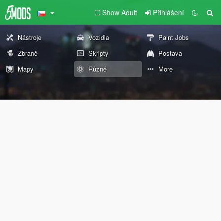
Show Adult
Přihlášení
Nástroje
Vozidla
Paint Jobs
Zbraně
Skripty
Postava
Mapy
Různé
More