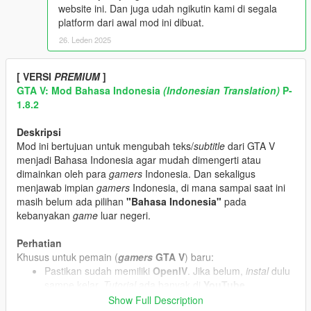
website ini. Dan juga udah ngikutin kami di segala
platform dari awal mod ini dibuat.
26. Leden 2025
[ VERSI
PREMIUM
]
GTA V: Mod Bahasa Indonesia
(Indonesian Translation)
P-
1.8.2
Deskripsi
Mod ini bertujuan untuk mengubah teks/
subtitle
dari GTA V
menjadi Bahasa Indonesia agar mudah dimengerti atau
dimainkan oleh para
gamers
Indonesia. Dan sekaligus
menjawab impian
gamers
Indonesia, di mana sampai saat ini
masih belum ada pilihan
"Bahasa Indonesia"
pada
kebanyakan
game
luar negeri.
Perhatian
Khusus untuk pemain (
gamers
GTA V
) baru:
Pastikan sudah memiliki
OpenIV
. Jika belum,
instal
dulu
sampe kelar.
Tutorial
ada banyak di
YouTube
.
Kemudian ekstrak file yang telah kalian
download
.
Show Full Description