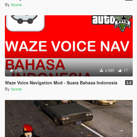
By
0zone
4.55
4.585
17
Waze Voice Navigation Mod - Suara Bahasa Indonesia
3.5
By
0zone