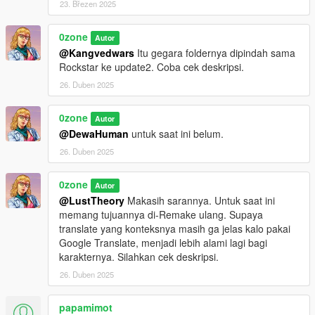
23. Březen 2025
memang sengaja, kedua belum diberikan fitur
tersebut)
.
0zone
Autor
@Kangvedwars
Itu gegara foldernya dipindah sama
Rockstar ke update2. Coba cek deskripsi.
Bug
yang Diketahui:
26. Duben 2025
Karena GTA V sering
update
. File yang sering berubah
itu adalah file
"global.gtx"
. Sebab file itu merupakan file
0zone
di mana hampir semua, termasuk teks untuk
Main Menu
Autor
dan
GTA Online
berada. Jadi khusus file itu, harus
@DewaHuman
untuk saat ini belum.
dikerjain ulang setiap GTA V
update
.
26. Duben 2025
0zone
Autor
Credits
:
@LustTheory
Makasih sarannya. Untuk saat ini
Google
memang tujuannya di-Remake ulang. Supaya
Untuk menerjemahkan dan mencari tau konteks dari
translate yang konteksnya masih ga jelas kalo pakai
kosakata yang jarang ditemui.
Google Translate, menjadi lebih alami lagi bagi
IrsyadYANGASLI
karakternya. Silahkan cek deskripsi.
Kami telah memperbaiki dan melanjutkan mod
26. Duben 2025
buatannya.
oreki48
papamimot
Terima kasih atas file
global.gtx
terbarunya.