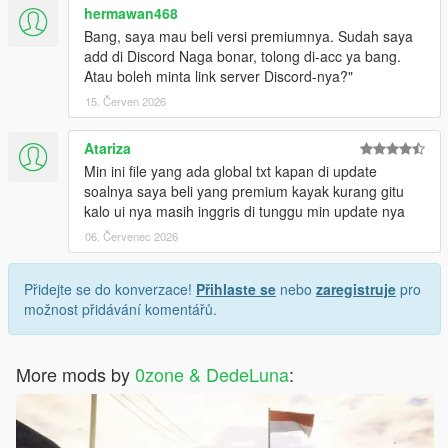
hermawan468
Bang, saya mau beli versi premiumnya. Sudah saya
add di Discord Naga bonar, tolong di-acc ya bang.
Atau boleh minta link server Discord-nya?"
15. Červen 2026
Atariza
Min ini file yang ada global txt kapan di update
soalnya saya beli yang premium kayak kurang gitu
kalo ui nya masih inggris di tunggu min update nya
06. Červenec 2026
Přidejte se do konverzace!
Přihlaste se
nebo
zaregistruje
pro
možnost přidávání komentářů.
More mods by
0zone & DedeLuna
: