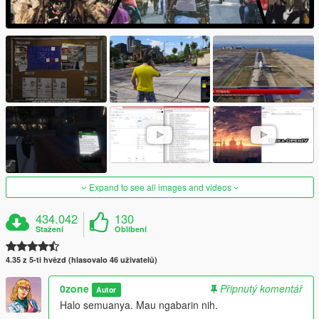
Expand to see all images and videos
434.042
130
Stažení
Oblíbení
4.35 z 5-ti hvězd (hlasovalo 46 uživatelů)
0zone
Připnutý komentář
Autor
Halo semuanya. Mau ngabarin nih.