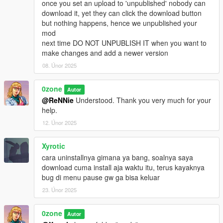
terbaru dan men-
translate
nya. Menyelesaikan
bug
versi
once you set an upload to 'unpublished' nobody can
GTA V. Memperbaiki kata/kalimat yang kurang cocok di
download it, yet they can click the download button
misi Franklin dan Lamar sebelumnya.
but nothing happens, hence we unpublished your
V1.5.2 =
[Update Besar-Besaran]
Menambahkan 3 misi
mod
yang sudah di
translate
yaitu Reposesi, Komplikasi, dan
next time DO NOT UNPUBLISH IT when you want to
Ayah/Anak.
make changes and add a newer version
V1.5.3 = Menambahkan misi baru yang sudah di
08. Únor 2025
translate
yaitu
Marriage Counseling
(Penyuluhan
Pernikahan).
0zone
Autor
V1.5.4 = Menambahkan misi tanda tanya Tonya dan
@ReNNie
Understood. Thank you very much for your
Hao. (Jika ada
bug
, beritahu saya supaya bakal segera
help.
diperbaiki).
V1.6 =
[Update Besar-Besaran]
Menambahkan 18 file
12. Únor 2025
baru yang sudah dikerjakan oleh
DedeLuna
. (Saat ini
belum gue cek 100% bebas
bug
, dll. Tapi akan diperbaiki
Xyrotic
nanti jika menemukannya.)
cara uninstallnya gimana ya bang, soalnya saya
V1.7 =
[Update Besar-Besaran]
Menambahkan banyak
download cuma install aja waktu itu, terus kayaknya
file yang sudah dikerjakan partner gue,
DedeLuna
.
bug di menu pause gw ga bisa keluar
Berikan
applause
kepada dia :)
23. Únor 2025
V1.7.1 = Merapikan file yang berantakan di versi
sebelumnya. Dan menambahkan opsi
Backup
bagi
mereka yang memilih untuk meng-
uninstal
mod ini.
0zone
Autor
1.8 = Menambahkan misi-misi
main story
dan banyak