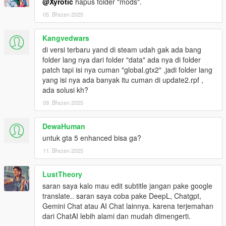
@Xyrotic
hapus folder "mods".
lagi.
05. Březen 2025
1.8.1 =
Nothing Special
1.8.2 = Dipisah jadi versi
Premium
dan
Free
Kangvedwars
di versi terbaru yand di steam udah gak ada bang
folder lang nya dari folder "data" ada nya di folder
Fitur-fitur:
patch tapi isi nya cuman "global.gtx2" ,jadi folder lang
Michael, Trevor, Devin, Simeon, dan para orang-orang
yang isi nya ada banyak itu cuman di update2.rpf ,
dewasa pekerja lainnya akan menggunakan bahasa
ada solusi kh?
biasa (terkadang kasar sesuai ceritanya).
Contoh: aku,
09. Březen 2025
kamu, dll.
Franklin, Lamar, dan anak-anak muda lainnya akan
menggunakan bahasa gaul dan kasar (Saya berusaha
DewaHuman
menyajikan variasi antar karakter yang berbeda meski
untuk gta 5 enhanced bisa ga?
sesama anak muda).
Contoh: gue, gua, gw, elu, elo,
11. Březen 2025
lu, lo, anjir, anjay, dll.
Sistem, Asisten, Dr. Friedlander, Para Petugas, Supir
LustTheory
Taksi, Sekretaris, dan lain-lain akan menggunakan
bahasa sopan.
Contoh: saya, Anda, dll.
saran saya kalo mau edit subtitle jangan pake google
Lester akan menggunakan bahasa vvibu, gaul dan kasar
translate.. saran saya coba pake DeepL, Chatgpt,
tergantung situasi dan kondisi.
(
Work In Progress
.
Gemini Chat atau AI Chat lainnya. karena terjemahan
Artinya jika dialog Lester masih menggunakan
dari ChatAI lebih alami dan mudah dimengerti.
bahasa biasa, ada dua kemungkinan, pertama