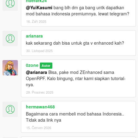
riderark24
dKunciR
@YuiKasumi
bang blh dm ga bang untk dapatkan
Zetrix514
mod bahasa indonesia premiumnya. lewat telegram?
Muhammad Fikri Jamil
16. Září 2025
Ari Purnama
pras
Sholah Udin
arianara
Asep Rizky
kak sekarang dah bisa untuk gta v enhanced kah?
Reza Andrean
30. Listopad 2025
Bian Yuu
Nio Danz
0zone
Fatris
Autor
GEMBOX PS3 VERSION
@arianara
Bisa, pake mod ZEnhanced sama
OpenRPF. Kalo bingung, ntar kami siapkan tutorial-
nya.
29. Prosinec 2025
Socials
Linktree:
0zone
hermawan468
Sejak 2018 - Hingga Sekarang
Bagaimana cara membeli mod bahasa Indonesia..
Tidak ada link nya
15. Červen 2026