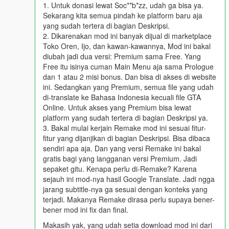
1. Untuk donasi lewat Soc**b*zz, udah ga bisa ya.
Sekarang kita semua pindah ke platform baru aja
yang sudah tertera di bagian Deskripsi.
2. Dikarenakan mod ini banyak dijual di marketplace
Toko Oren, Ijo, dan kawan-kawannya, Mod ini bakal
diubah jadi dua versi: Premium sama Free. Yang
Free itu isinya cuman Main Menu aja sama Prologue
dan 1 atau 2 misi bonus. Dan bisa di akses di website
ini. Sedangkan yang Premium, semua file yang udah
di-translate ke Bahasa Indonesia kecuali file GTA
Online. Untuk akses yang Premium bisa lewat
platform yang sudah tertera di bagian Deskripsi ya.
3. Bakal mulai kerjain Remake mod ini sesuai fitur-
fitur yang dijanjikan di bagian Deskripsi. Bisa dibaca
sendiri apa aja. Dan yang versi Remake ini bakal
gratis bagi yang langganan versi Premium. Jadi
sepaket gitu. Kenapa perlu di-Remake? Karena
sejauh ini mod-nya hasil Google Translate. Jadi ngga
jarang subtitle-nya ga sesuai dengan konteks yang
terjadi. Makanya Remake dirasa perlu supaya bener-
bener mod ini fix dan final.
Makasih yak, yang udah setia download mod ini dari