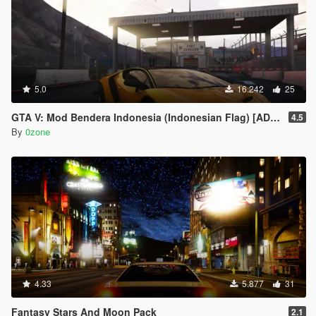
5.0
16.242
25
GTA V: Mod Bendera Indonesia (Indonesian Flag) [ADDON]
4.5
By
0zone
4.33
5.877
31
Fantasy Stars And Moon Pack
2.1