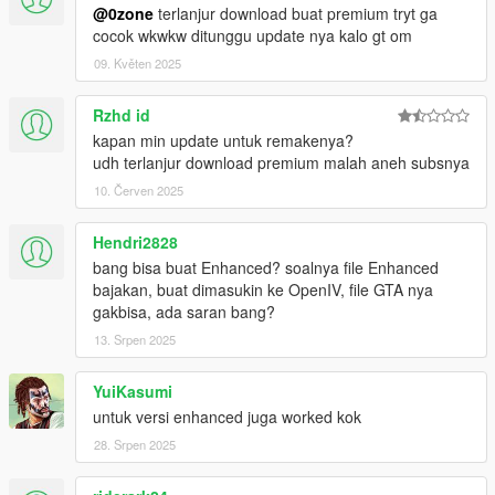
RazgrizCM
@0zone
terlanjur download buat premium tryt ga
Terima kasih atas file
global.gtx
terbarunya.
cocok wkwkw ditunggu update nya kalo gt om
DedeLuna
09. Květen 2025
Terima kasih karena telah membantu pengerjaan mod
ini..
Rzhd id
Techno GaGaP
kapan min update untuk remakenya?
Karena telah menjadi salah satu
reviewer
mod ini di
udh terlanjur download premium malah aneh subsnya
YouTube
.
Ngoprek Tech
10. Červen 2025
Karena telah membuatkan
video tutorial
cara
instal
mod
ini di
YouTube
.
Hendri2828
bang bisa buat Enhanced? soalnya file Enhanced
bajakan, buat dimasukin ke OpenIV, file GTA nya
Orang-Orang Dermawan yang Sudah Memberi Dukungan:
gakbisa, ada saran bang?
Agam Zhulian / Wa Daw
13. Srpen 2025
MARKICABS
Ade Rahman Arif
YuiKasumi
Luchfier
untuk versi enhanced juga worked kok
Dozzy Store
Les Visentibus
28. Srpen 2025
Its Me Sweet
Indragaskan