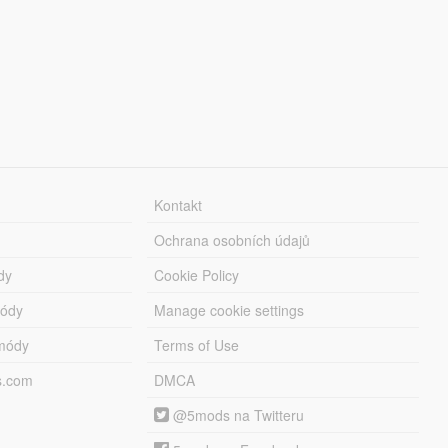
Kontakt
Ochrana osobních údajů
dy
Cookie Policy
módy
Manage cookie settings
módy
Terms of Use
s.com
DMCA
@5mods na Twitteru