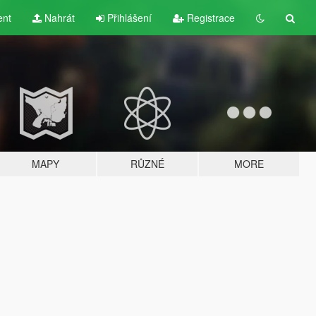
ent
Nahrát
Přihlášení
Registrace
MAPY
RŮZNÉ
MORE