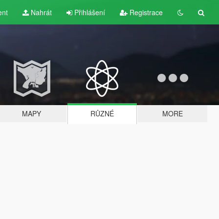
ent
Nahrát
Přihlášení
Registrace
MAPY
RŮZNÉ
MORE