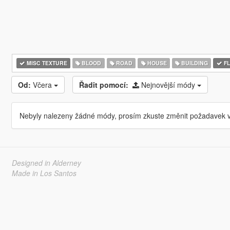
MISC TEXTURE
BLOOD
ROAD
HOUSE
BUILDING
F
Od:
Včera
Řadit pomocí:
Nejnovější módy
Nebyly nalezeny žádné módy, prosím zkuste změnit požadavek v
Designed in Alderney
Made in Los Santos