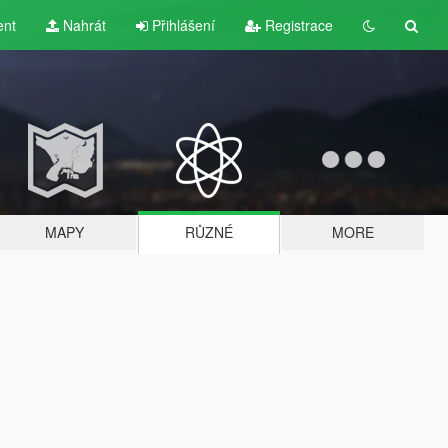
ent
Nahrát
Přihlášení
Registrace
MAPY
RŮZNÉ
MORE