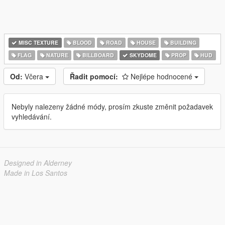
MISC TEXTURE
BLOOD
ROAD
HOUSE
BUILDING
FLAG
NATURE
BILLBOARD
SKYDOME
PROP
HUD
Od:
Včera
Řadit pomocí:
Nejlépe hodnocené
Nebyly nalezeny žádné módy, prosím zkuste změnit požadavek
vyhledávání.
Designed in Alderney
Made in Los Santos