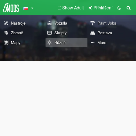
Show Adult
Přihlášení
Nástroje
Vozidla
Paint Jobs
Zbraně
Skripty
Postava
Mapy
Různé
More