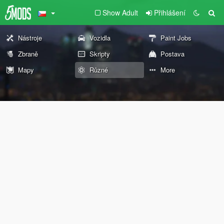
Show Adult
Přihlášení
Nástroje
Vozidla
Paint Jobs
Zbraně
Skripty
Postava
Mapy
Různé
More