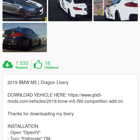
1.530
16
Stažení
Oblíbení
2019 BMW M5 | Dragon Livery
DOWNLOAD VEHICLE HERE: https://www.gta5-
mods.com/vehicles/2019-bmw-m5-f90-competition-add-on
Thanks for downloading my livery
INSTALLATION:
- Open "OpenIV"
- Turn "Editmode" ON