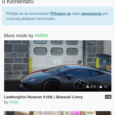
0 Komentářů
Přidejte se do konverzace!
Přihlaste se
nebo
zaregistruje
pro
možnost přidávání komentářů.
More mods by
HVSH
:
872
10
Lamborghini Huracan 610lb | Akatsuki Livery
1.0
By
HVSH