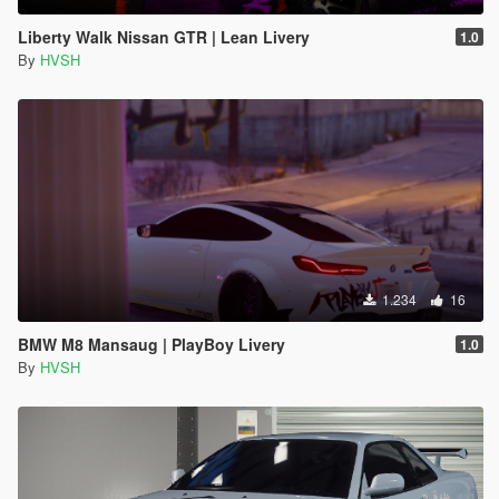
Liberty Walk Nissan GTR | Lean Livery
1.0
By
HVSH
1.234
16
BMW M8 Mansaug | PlayBoy Livery
1.0
By
HVSH