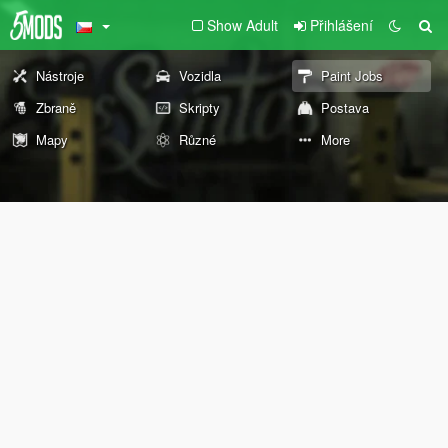
Show Adult
Přihlášení
Nástroje
Vozidla
Paint Jobs
Zbraně
Skripty
Postava
Mapy
Různé
More