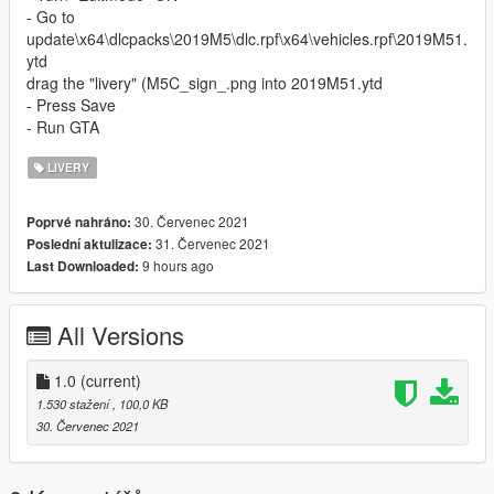
- Go to
update\x64\dlcpacks\2019M5\dlc.rpf\x64\vehicles.rpf\2019M51.
ytd
drag the "livery" (M5C_sign_.png into 2019M51.ytd
- Press Save
- Run GTA
LIVERY
30. Červenec 2021
Poprvé nahráno:
31. Červenec 2021
Poslední aktulizace:
9 hours ago
Last Downloaded:
All Versions
1.0
(current)
1.530 stažení
, 100,0 KB
30. Červenec 2021