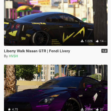
1.026
14
Liberty Walk Nissan GTR | Fendi Livery
1.0
By
HVSH
4.75
3.504
27