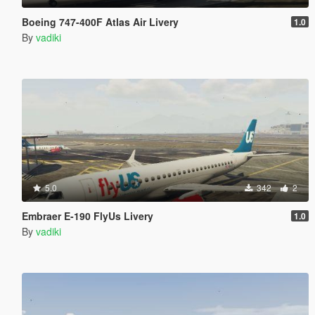
Boeing 747-400F Atlas Air Livery
1.0
By
vadiki
5.0
342
2
Embraer E-190 FlyUs Livery
1.0
By
vadiki