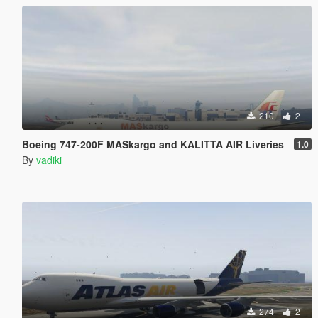
210
2
Boeing 747-200F MASkargo and KALITTA AIR Liveries
1.0
By
vadiki
274
2