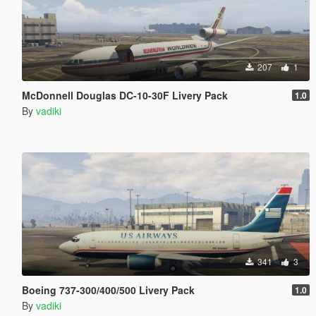
207
1
McDonnell Douglas DC-10-30F Livery Pack
1.0
By
vadiki
341
3
Boeing 737-300/400/500 Livery Pack
1.0
By
vadiki