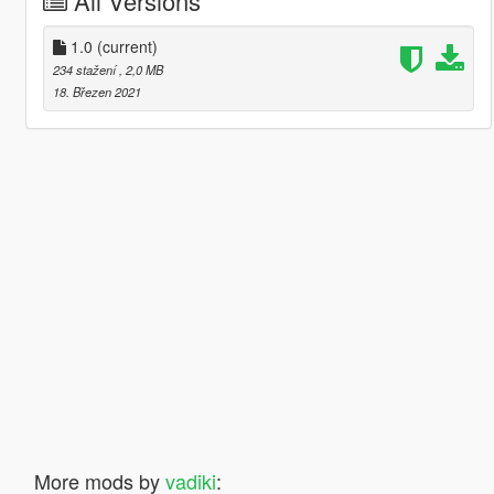
All Versions
1.0
(current)
234 stažení
, 2,0 MB
18. Březen 2021
More mods by
vadiki
: