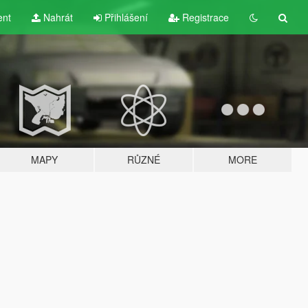
ent
Nahrát
Přihlášení
Registrace
MAPY
RŮZNÉ
MORE