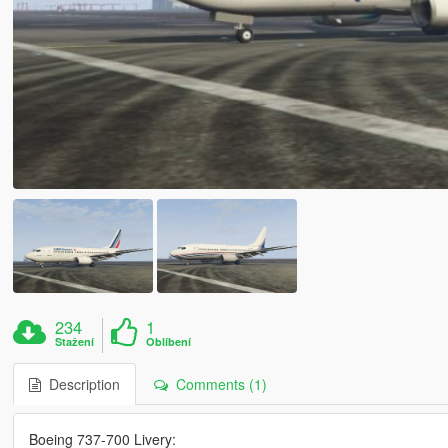
234
1
Stažení
Oblíbení
Description
Comments (1)
Boeing 737-700 Livery: