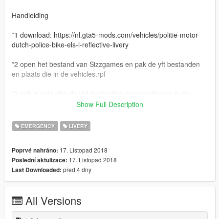
Handleiding
*1 download: https://nl.gta5-mods.com/vehicles/politie-motor-
dutch-police-bike-els-i-reflective-livery
*2 open het bestand van Sizzgames en pak de yft bestanden
en plaats die in de vehicles.rpf
*3 pak in mijn skin de ytd bestanden en gooi die ook in de
vehicles.rpf
Show Full Description
*4 in het andere mapje van stap 2 doe je de ELS files (XML
EMERGENCY
LIVERY
files) in het mapje ELS/pack_default !! IN JE STANDAARD GTA
5 LOCATIE !!!
17. Listopad 2018
Poprvé nahráno:
17. Listopad 2018
Poslední aktulizace:
Credits
před 4 dny
Last Downloaded:
Model: BMW R 1200RT Purchased by beautiful bastards at
Code Zero Gaming
All Versions
Converted by: Thehurk
Plates: SizzGamesMods - Iddo