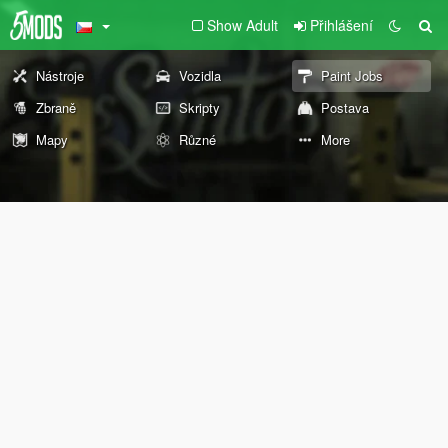
Show Adult
Přihlášení
Nástroje
Vozidla
Paint Jobs
Zbraně
Skripty
Postava
Mapy
Různé
More