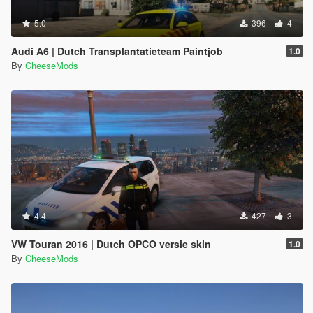
5.0
396
4
Audi A6 | Dutch Transplantatieteam Paintjob
1.0
By
CheeseMods
4.4
427
3
VW Touran 2016 | Dutch OPCO versie skin
1.0
By
CheeseMods