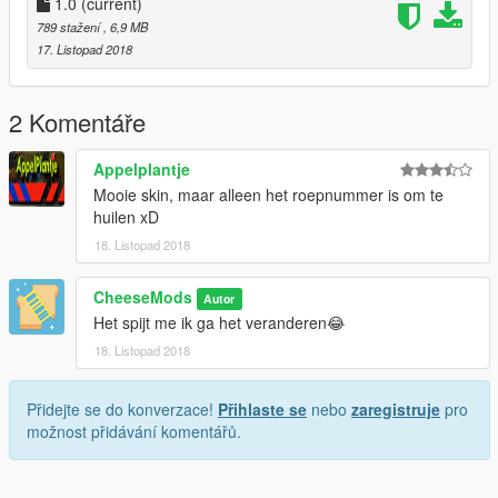
Skin: CheeseMods
1.0
(current)
Textures: SizzGamesMods - Iddo & Thehurk
789 stažení
, 6,9 MB
Materials: SizzGamesMods - Iddo & Thehurk
17. Listopad 2018
Collisions: Thehurk
Police extra things: SizzGamesMods - Iddo
Screenshots: Cheesemods
2 Komentáře
Appelplantje
Mooie skin, maar alleen het roepnummer is om te
huilen xD
18. Listopad 2018
CheeseMods
Autor
Het spijt me ik ga het veranderen😂
18. Listopad 2018
Přidejte se do konverzace!
Přihlaste se
nebo
zaregistruje
pro
možnost přidávání komentářů.