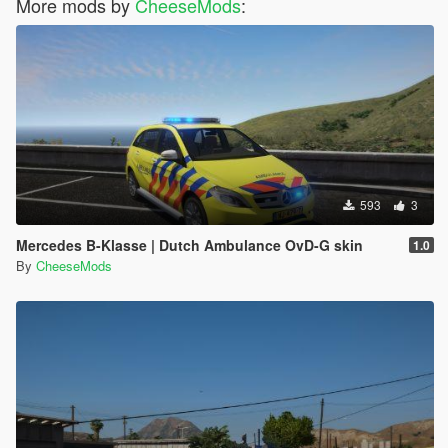
More mods by
CheeseMods
:
593
3
Mercedes B-Klasse | Dutch Ambulance OvD-G skin
1.0
By
CheeseMods