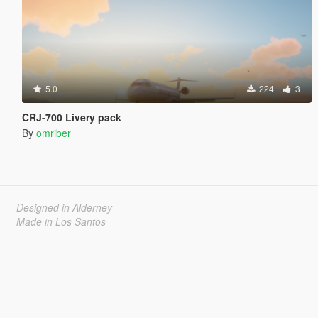
5.0
224
3
CRJ-700 Livery pack
By
omriber
Designed in Alderney
Made in Los Santos