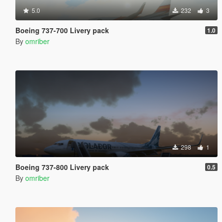
5.0
232
3
Boeing 737-700 Livery pack
1.0
By
omriber
298
1
Boeing 737-800 Livery pack
0.5
By
omriber