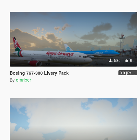
585
6
Boeing 767-300 Livery Pack
0.9 [Pre-Release]
By
omriber