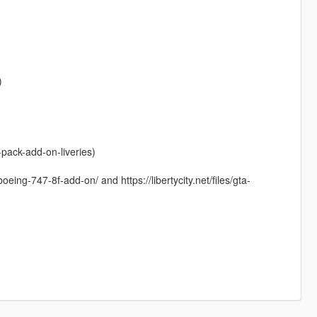
)
pack-add-on-liveries)
eing-747-8f-add-on/ and https://libertycity.net/files/gta-