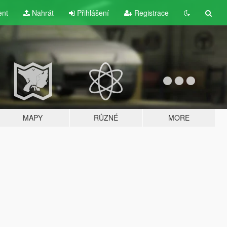
ent
Nahrát
Přihlášení
Registrace
MAPY
RŮZNÉ
MORE