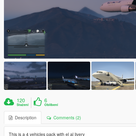
120
6
Stažení
Oblíbení
Description
Comments (2)
This is a 4 vehicles pack with el al livery