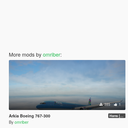
More mods by
omriber
:
385
1
Arkia Boeing 767-300
Hans [Updated]
By
omriber