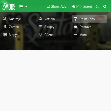
Show Adult
Přihlášení
Nástroje
Vozidla
Paint Jobs
Zbraně
Skripty
Postava
Mapy
Různé
More