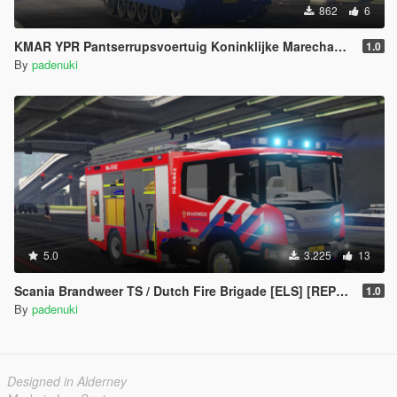
862
6
KMAR YPR Pantserrupsvoertuig Koninklijke Marechaussee
1.0
By
padenuki
5.0
3.225
13
Scania Brandweer TS / Dutch Fire Brigade [ELS] [REPLACE] [SKIN]
1.0
By
padenuki
Designed in Alderney