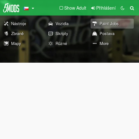
Show Adult
Přihlášení
Nástroje
Vozidla
Paint Jobs
Zbraně
Skripty
Postava
Mapy
Různé
More