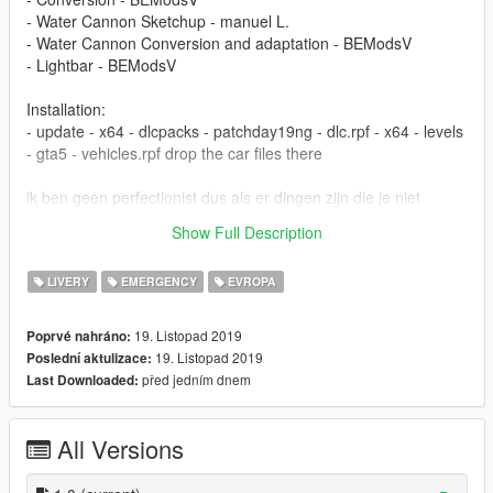
- Water Cannon Sketchup - manuel L.
- Water Cannon Conversion and adaptation - BEModsV
- Lightbar - BEModsV
Installation:
- update - x64 - dlcpacks - patchday19ng - dlc.rpf - x64 - levels
- gta5 - vehicles.rpf drop the car files there
ik ben geen perfectionist dus als er dingen zijn die je niet
aanstaat kun je die zelf aanpassen, bijvoorbeeld regio
Show Full Description
enzovoort..
LIVERY
EMERGENCY
EVROPA
19. Listopad 2019
Poprvé nahráno:
19. Listopad 2019
Poslední aktulizace:
před jedním dnem
Last Downloaded:
All Versions