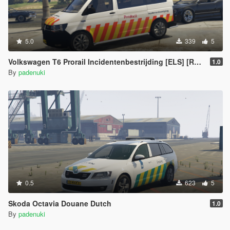
5.0
339
5
Volkswagen T6 Prorail Incidentenbestrijding [ELS] [Reflective]
1.0
By
padenuki
0.5
623
5
Skoda Octavia Douane Dutch
1.0
By
padenuki