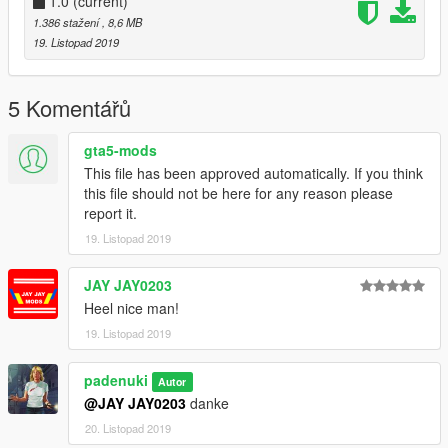
1.0
(current)
1.386 stažení
, 8,6 MB
19. Listopad 2019
5 Komentářů
gta5-mods
This file has been approved automatically. If you think
this file should not be here for any reason please
report it.
19. Listopad 2019
JAY JAY0203
Heel nice man!
19. Listopad 2019
padenuki
Autor
@JAY JAY0203
danke
20. Listopad 2019