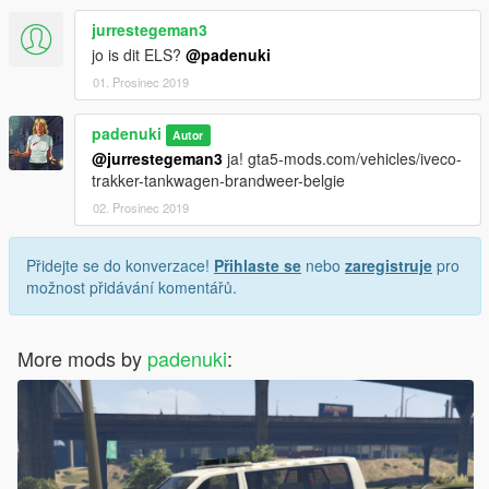
jurrestegeman3
jo is dit ELS?
@padenuki
01. Prosinec 2019
padenuki
Autor
@jurrestegeman3
ja! gta5-mods.com/vehicles/iveco-
trakker-tankwagen-brandweer-belgie
02. Prosinec 2019
Přidejte se do konverzace!
Přihlaste se
nebo
zaregistruje
pro
možnost přidávání komentářů.
More mods by
padenuki
: