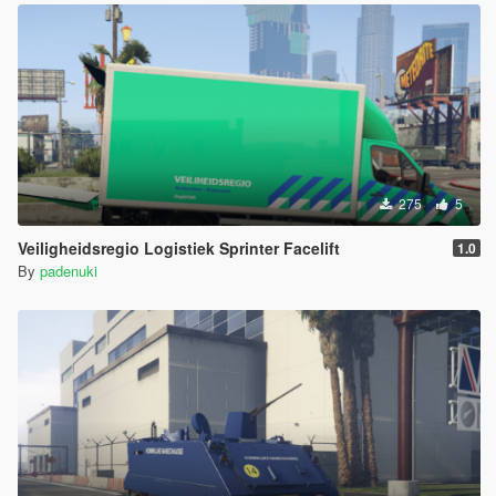
275
5
Veiligheidsregio Logistiek Sprinter Facelift
1.0
By
padenuki