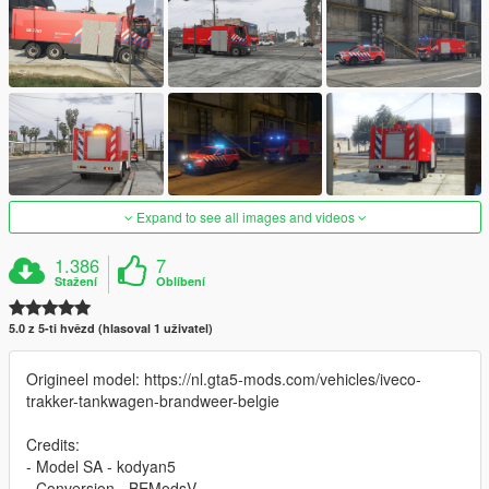
Expand to see all images and videos
1.386
7
Stažení
Oblíbení
5.0 z 5-ti hvězd (hlasoval 1 uživatel)
Origineel model: https://nl.gta5-mods.com/vehicles/iveco-
trakker-tankwagen-brandweer-belgie
Credits:
- Model SA - kodyan5
- Conversion - BEModsV