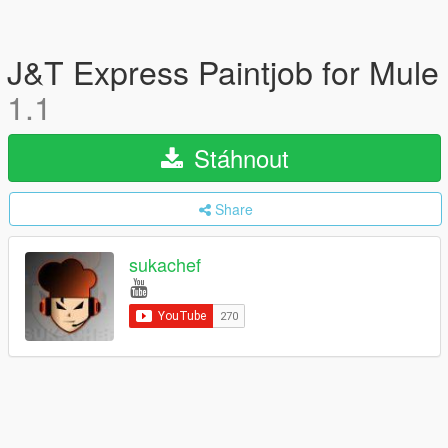
J&T Express Paintjob for Mule
1.1
Stáhnout
Share
sukachef