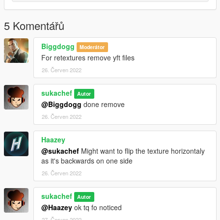
5 Komentářů
Biggdogg
Moderátor
For retextures remove yft files
26. Červen 2022
sukachef
Autor
@Biggdogg
done remove
26. Červen 2022
Haazey
@sukachef
Might want to flip the texture horizontaly
as it's backwards on one side
26. Červen 2022
sukachef
Autor
@Haazey
ok tq fo noticed
27. Červen 2022