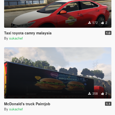
572
2
Taxi toyota camry malaysia
1.0
By
sukachef
358
2
McDonald's truck Paintjob
1.1
By
sukachef