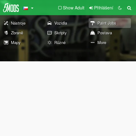
Show Adult
Přihlášení
Nástroje
Vozidla
Paint Jobs
Zbraně
Skripty
Postava
Mapy
Různé
More