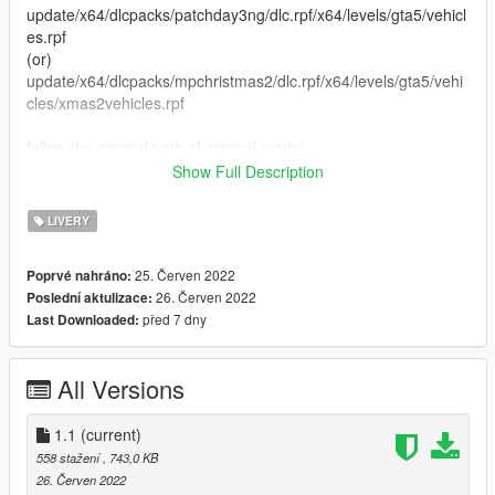
update/x64/dlcpacks/patchday3ng/dlc.rpf/x64/levels/gta5/vehicl
es.rpf
(or)
update/x64/dlcpacks/mpchristmas2/dlc.rpf/x64/levels/gta5/vehi
cles/xmas2vehicles.rpf
follow the original path of original model
Show Full Description
4. Close Open IV
LIVERY
Replaced vehicle -mule.ytd
25. Červen 2022
Poprvé nahráno:
26. Červen 2022
Poslední aktulizace:
před 7 dny
Last Downloaded:
All Versions
1.1
(current)
558 stažení
, 743,0 KB
26. Červen 2022