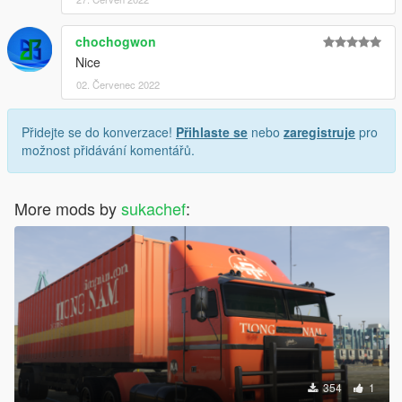
chochogwon
Nice
02. Červenec 2022
Přidejte se do konverzace!
Přihlaste se
nebo
zaregistruje
pro
možnost přidávání komentářů.
More mods by
sukachef
:
354
1