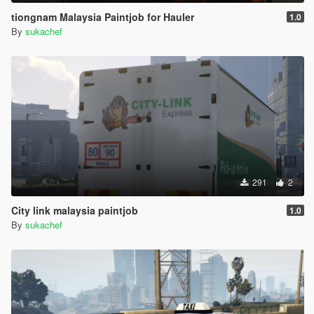
tiongnam Malaysia Paintjob for Hauler
1.0
By
sukachef
291
2
City link malaysia paintjob
1.0
By
sukachef