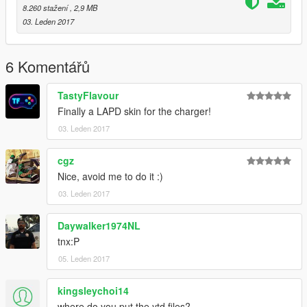
8.260 stažení
, 2,9 MB
03. Leden 2017
6 Komentářů
TastyFlavour
Finally a LAPD skin for the charger!
03. Leden 2017
cgz
Nice, avoid me to do it :)
03. Leden 2017
Daywalker1974NL
tnx:P
05. Leden 2017
kingsleychoi14
where do you put the ytd files?