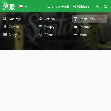
Show Adult
Přihlášení
Nástroje
Vozidla
Paint Jobs
Zbraně
Skripty
Postava
Mapy
Různé
More