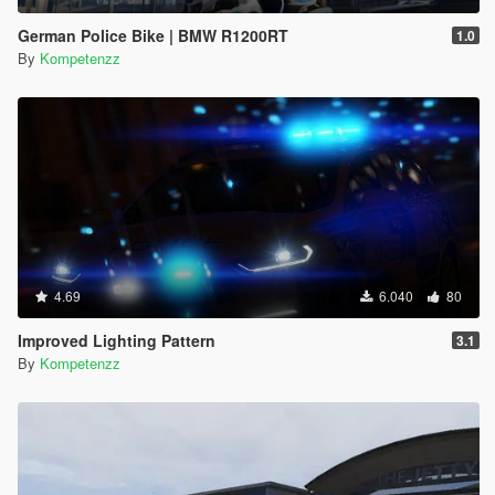
German Police Bike | BMW R1200RT
1.0
By
Kompetenzz
4.69
6.040
80
Improved Lighting Pattern
3.1
By
Kompetenzz