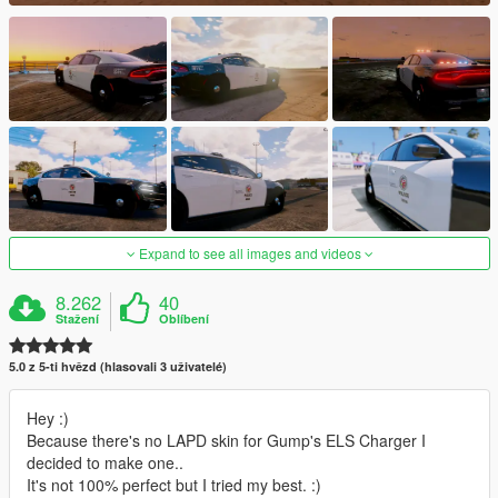
Expand to see all images and videos
8.262
40
Stažení
Oblíbení
5.0 z 5-ti hvězd (hlasovali 3 uživatelé)
Hey :)
Because there's no LAPD skin for Gump's ELS Charger I
decided to make one..
It's not 100% perfect but I tried my best. :)