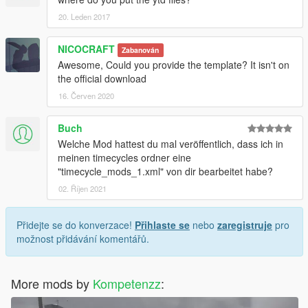
20. Leden 2017
NICOCRAFT
Zabanován
Awesome, Could you provide the template? It isn't on
the official download
16. Červen 2020
Buch
Welche Mod hattest du mal veröffentlich, dass ich in
meinen timecycles ordner eine
"timecycle_mods_1.xml" von dir bearbeitet habe?
02. Říjen 2021
Přidejte se do konverzace!
Přihlaste se
nebo
zaregistruje
pro
možnost přidávání komentářů.
More mods by
Kompetenzz
: