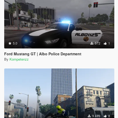
5.0
572
1
Ford Mustang GT | Albo Police Department
By
Kompetenzz
5.0
9.489
8