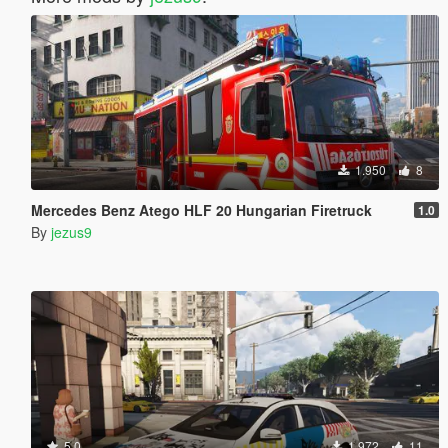
1.950
8
Mercedes Benz Atego HLF 20 Hungarian Firetruck
1.0
By
jezus9
5.0
1.972
11