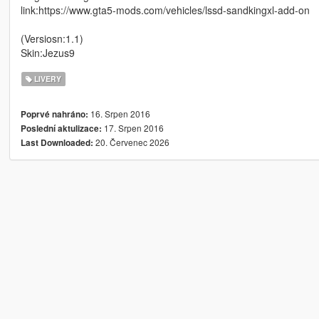
link:https://www.gta5-mods.com/vehicles/lssd-sandkingxl-add-on
(Versiosn:1.1)
Skin:Jezus9
LIVERY
16. Srpen 2016
Poprvé nahráno:
17. Srpen 2016
Poslední aktulizace:
20. Červenec 2026
Last Downloaded: