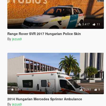
3.417
11
Range Rover SVR 2017 Hungarian Police Skin
By
jezus9
5.0
2.261
9
2014 Hungarian Mercedes Sprinter Ambulance
By
jezus9