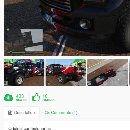
493
10
Stažení
Oblíbení
Description
Comments (1)
Original car:legionarius