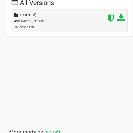
All Versions
(current)
492 stažení
, 3,5 MB
16. Srpen 2016
More mods by
jezus9
: