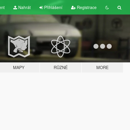
ent
Nahrát
Přihlášení
Registrace
MAPY
RŮZNÉ
MORE