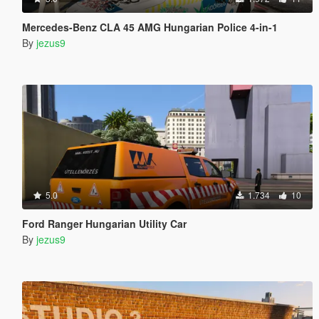
Mercedes-Benz CLA 45 AMG Hungarian Police 4-in-1
By
jezus9
5.0
1.734
10
Ford Ranger Hungarian Utility Car
By
jezus9