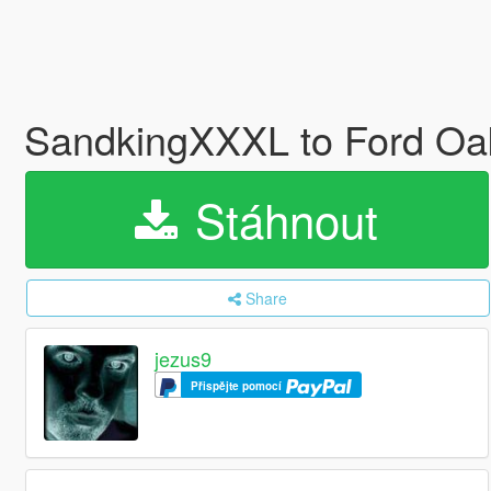
SandkingXXXL to Ford Oa
Stáhnout
Share
jezus9
Přispějte pomocí