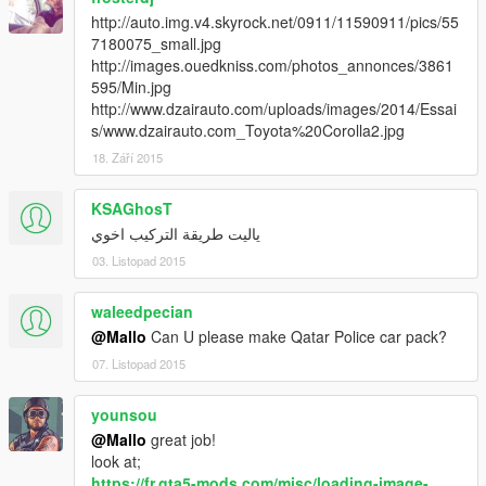
http://auto.img.v4.skyrock.net/0911/11590911/pics/55
7180075_small.jpg
http://images.ouedkniss.com/photos_annonces/3861
595/Min.jpg
http://www.dzairauto.com/uploads/images/2014/Essai
s/www.dzairauto.com_Toyota%20Corolla2.jpg
18. Září 2015
KSAGhosT
ياليت طريقة التركيب اخوي
03. Listopad 2015
waleedpecian
@Mallo
Can U please make Qatar Police car pack?
07. Listopad 2015
younsou
@Mallo
great job!
look at;
https://fr.gta5-mods.com/misc/loading-image-