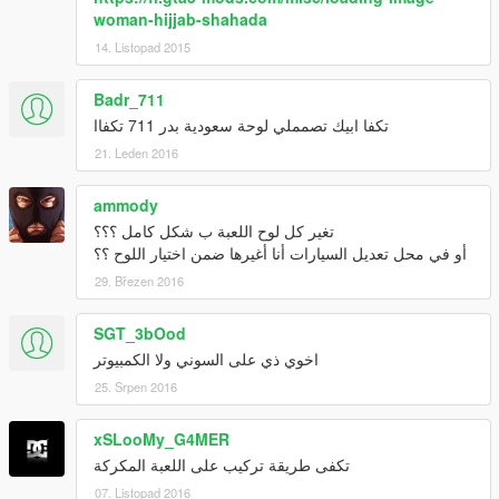
woman-hijjab-shahada
14. Listopad 2015
Badr_711
تكفا ابيك تصمملي لوحة سعودية بدر 711 تكفاا
21. Leden 2016
ammody
تغير كل لوح اللعبة ب شكل كامل ؟؟؟
أو في محل تعديل السيارات أنا أغيرها ضمن اختيار اللوح ؟؟
29. Březen 2016
SGT_3bOod
اخوي ذي على السوني ولا الكمبيوتر
25. Srpen 2016
xSLooMy_G4MER
تكفى طريقة تركيب على اللعبة المكركة
07. Listopad 2016