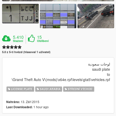
5.410
15
Stažení
Oblíbení
5.0 z 5-ti hvězd (hlasoval 1 uživatel)
لوحات سعودية
saudi plate
to
Grand Theft Auto V\(mods)\x64e.rpf\levels\gta5\vehicles.rpf\
LICENSE PLATE
SAUDI ARABIA
STŘEDNÍ VÝCHOD
13. Září 2015
Nahráno:
1 hour ago
Last Downloaded: