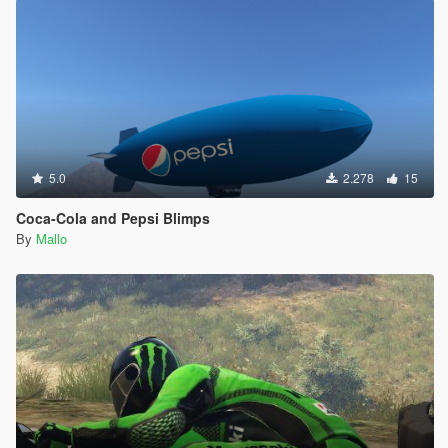
5.0
2.278
15
Coca-Cola and Pepsi Blimps
By
Mallo