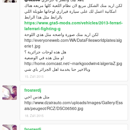
لكن اريد منك الشكل مربع لان نظام اللعبة كلها مربعه هناك
امكانية اعمل لك على سيارة فيراري لوحاتها طويلة اللي
بالرابط مثل هذا الرابط
https://www.gta5-mods.com/vehicles/2013-ferrari-
laferrari-fighting-g
لكن اريد منك صورة واضحه مثل هذي اللوحة
http://everyoneweb.com/WA/DataFilesworldplates/alg
erie1.jpg
هل هذه لوحات جزائرية ؟
او مثل هذه في الوضعية
http://home.comcast.net/~markgoodwin4/algeriaZ.jpg
وبالاخير حنا بخدمة اهل الجزائر باي شي
15. Září 2015
frosterdj
مثل هدس اخي
http://www.dzairauto.com/uploads/images/Gallery/Ess
ais/peugeot/RCZ/DSC06560.jpg
18. Září 2015
frosterdj