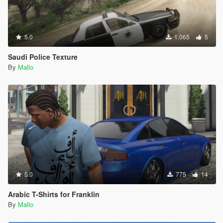
5.0
1.065
5
Saudi Police Texture
By
Mallo
5.0
775
14
Arabic T-Shirts for Franklin
By
Mallo