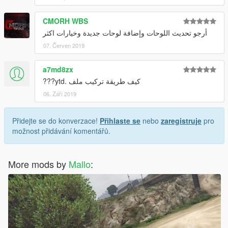
CMORH WBS
أرجو تحديث اللوحات وإضافة لوحات جديدة وخيارات اكثر
07. Červen 2019
a7md8zx
كيف طريقة تركيب ملف .ytd???
06. Září 2019
Přidejte se do konverzace!
Přihlaste se
nebo
zaregistruje
pro
možnost přidávání komentářů.
More mods by
Mallo
: