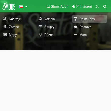
Show Adult
Přihlášení
Nástroje
Vozidla
Paint Jobs
Zbraně
Skripty
Postava
Mapy
Různé
More