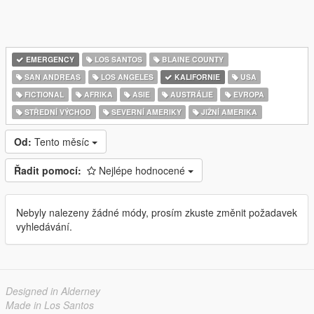
EMERGENCY
LOS SANTOS
BLAINE COUNTY
SAN ANDREAS
LOS ANGELES
KALIFORNIE
USA
FICTIONAL
AFRIKA
ASIE
AUSTRÁLIE
EVROPA
STŘEDNÍ VÝCHOD
SEVERNÍ AMERIKY
JIŽNÍ AMERIKA
Od:
Tento měsíc
Řadit pomocí:
Nejlépe hodnocené
Nebyly nalezeny žádné módy, prosím zkuste změnit požadavek
vyhledávání.
Designed in Alderney
Made in Los Santos