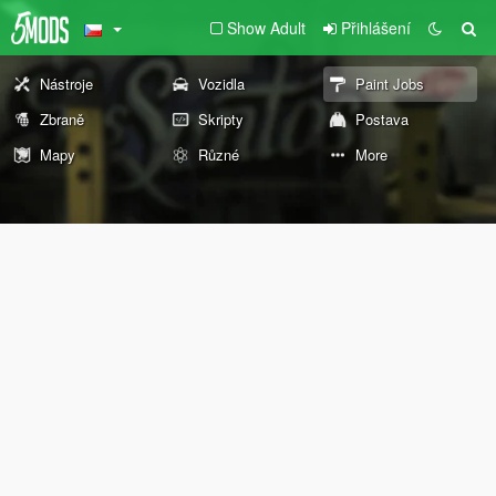
Show Adult
Přihlášení
Nástroje
Vozidla
Paint Jobs
Zbraně
Skripty
Postava
Mapy
Různé
More