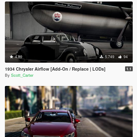
4.89
5.749
94
1934 Chrysler Airflow [Add-On / Replace | LODs]
1.1
By
Scott_Carter