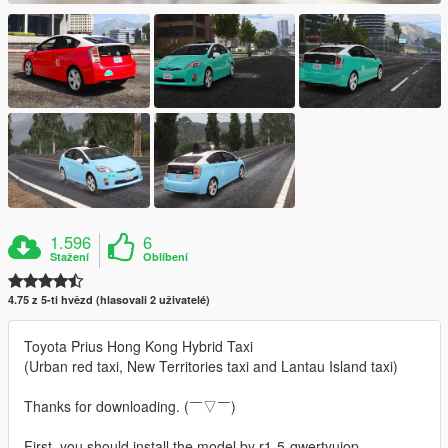
1.596
6
Stažení
Oblíbení
4.75 z 5-ti hvězd (hlasovali 2 uživatelé)
Toyota Prius Hong Kong Hybrid Taxi
(Urban red taxi, New Territories taxi and Lantau Island taxi)
Thanks for downloading. (￣▽￣)
First, you should install the model by r1-5-qwertyuiop