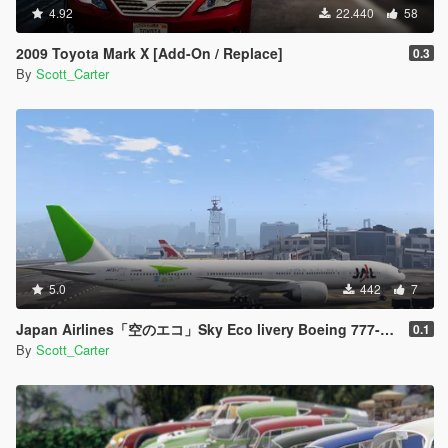
4.92
22.440
58
2009 Toyota Mark X [Add-On / Replace]
0.3
By
Scott_Carter
5.0
442
7
Japan Airlines「空のエコ」Sky Eco livery Boeing 777-300ER
0.1
By
Scott_Carter