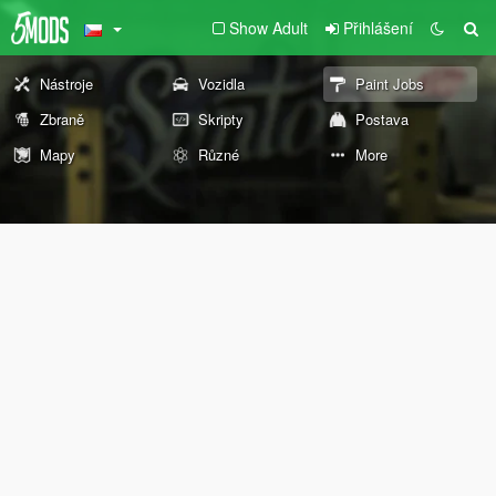
Show Adult
Přihlášení
Nástroje
Vozidla
Paint Jobs
Zbraně
Skripty
Postava
Mapy
Různé
More