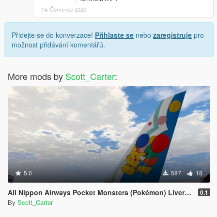
14. Červenec 2020
Přidejte se do konverzace!
Přihlaste se
nebo
zaregistruje
pro
možnost přidávání komentářů.
More mods by
Scott_Carter
:
5.0
587
18
All Nippon Airways Pocket Monsters (Pokémon) Livery Boeing 767-300
0.1
By
Scott_Carter