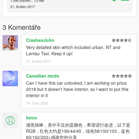
1.596 stažení
, 1,0 MB
21. Květen 2017
3 Komentáře
CrashesJohn
Very detailed skin which included urban, NT and
Lantau Taxi. Keep it up!
21. Květen 2017
Canadian mods
Can I have this car unlocked, I am working on prius
2018 but it doesn't have interior, so I want to put this
interior in it
19. Únor 2020
lretro
感觉很棒，美中不足的是颜色，希望进行改进，以下是
RGB：红色大约是136/44/45，绿色58/150/103，蓝色
83/162/203>感谢您的分享