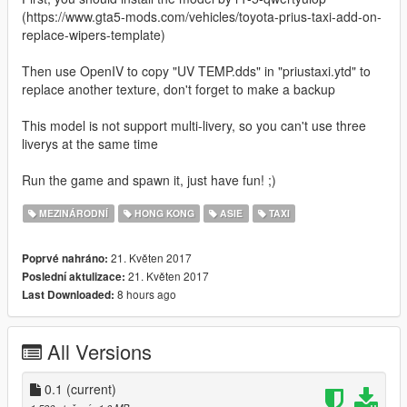
(https://www.gta5-mods.com/vehicles/toyota-prius-taxi-add-on-
replace-wipers-template)
Then use OpenIV to copy "UV TEMP.dds" in "priustaxi.ytd" to
replace another texture, don't forget to make a backup
This model is not support multi-livery, so you can't use three
liverys at the same time
Run the game and spawn it, just have fun! ;)
MEZINÁRODNÍ
HONG KONG
ASIE
TAXI
21. Květen 2017
Poprvé nahráno:
21. Květen 2017
Poslední aktulizace:
8 hours ago
Last Downloaded:
All Versions
0.1
(current)