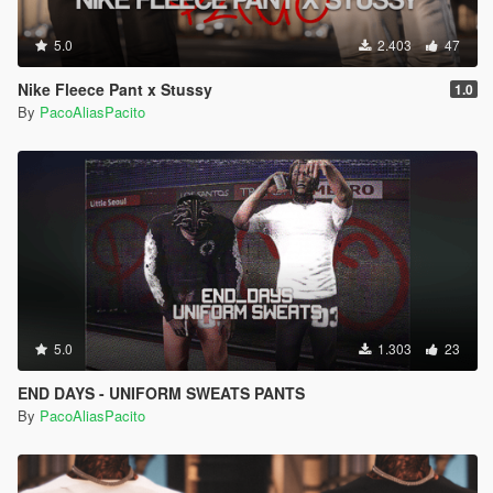
5.0
2.403
47
Nike Fleece Pant x Stussy
1.0
By
PacoAliasPacito
5.0
1.303
23
END DAYS - UNIFORM SWEATS PANTS
By
PacoAliasPacito