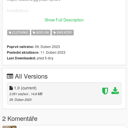
Installations :
Recommended to use mpclothes for clothes streaming
Show Full Description
https://fr.gta5-mods.com/misc/mpclothes-addon-clothing-slots
CLOTHING
ADD-ON
SWEATER
09. Duben 2023
Poprvé nahráno:
11. Duben 2023
Poslední aktulizace:
před 5 dny
Last Downloaded:
All Versions
1.0
(current)
2.051 stažení
, 14,8 MB
09. Duben 2023
2 Komentáře