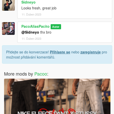
Sidneyo
Looks fresh, great job
11. Duben 2023
PacoAliasPacito
Autor
@Sidneyo
thx bro
11. Duben 2023
Přidejte se do konverzace!
Přihlaste se
nebo
zaregistruje
pro
možnost přidávání komentářů.
More mods by
Pacoo
: