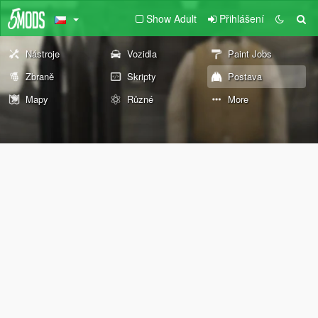
Show Adult
Přihlášení
Nástroje
Vozidla
Paint Jobs
Zbraně
Skripty
Postava
Mapy
Různé
More