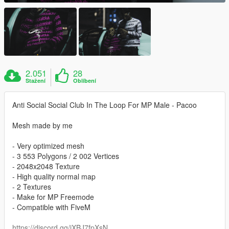
2.051
28
Stažení
Oblíbení
Anti Social Social Club In The Loop For MP Male - Pacoo
Mesh made by me
- Very optimized mesh
- 3 553 Polygons / 2 002 Vertices
- 2048x2048 Texture
- High quality normal map
- 2 Textures
- Make for MP Freemode
- Compatible with FiveM
https://discord.gg/jXBJ7fpXsN