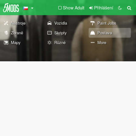
Show Adult
Přihlášení
Nástroje
Vozidla
Paint Jobs
Zbraně
Skripty
Postava
Mapy
Různé
More