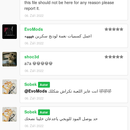
this file should not be here for any reason please
report it.
06. Září 2022
EvoMods
اعمل كسميات نغمة لودنج سكرين ههههه
06. Září 2022
shoc3d
a7a 💀💀💀💀💀
06. Září 2022
Sobek
Autor
@EvoMods
انت عايز اللعبة تكراش شكلك 🤣🤣🤣
06. Září 2022
Sobek
Autor
حد يوصل المود للويجي ياجدعان خلينا نضحك
06. Září 2022