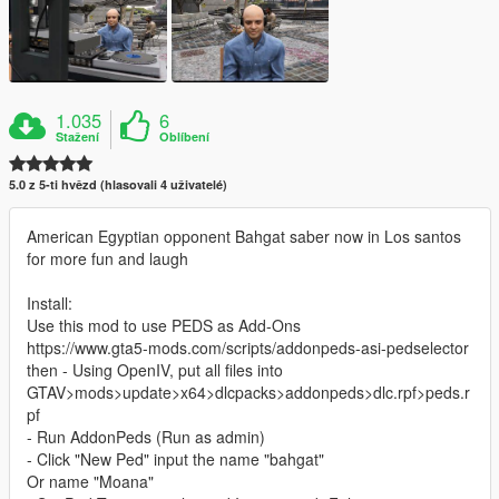
1.035
6
Stažení
Oblíbení
5.0 z 5-ti hvězd (hlasovali 4 uživatelé)
American Egyptian opponent Bahgat saber now in Los santos
for more fun and laugh
Install:
Use this mod to use PEDS as Add-Ons
https://www.gta5-mods.com/scripts/addonpeds-asi-pedselector
then - Using OpenIV, put all files into
GTAV>mods>update>x64>dlcpacks>addonpeds>dlc.rpf>peds.r
pf
- Run AddonPeds (Run as admin)
- Click "New Ped" input the name "bahgat"
Or name "Moana"