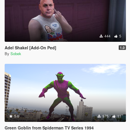
444
5
Adel Shakel [Add-On Ped]
1.0
By
Sobek
5.0
975
11
Green Goblin from Spiderman TV Series 1994