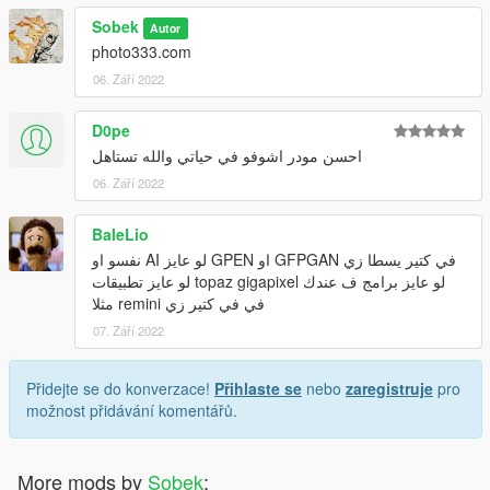
Sobek
Autor
photo333.com
06. Září 2022
D0pe
احسن مودر اشوفو في حياتي والله تستاهل
06. Září 2022
BaleLio
في كتير يسطا زي GFPGAN او GPEN لو عايز AI نفسو او
لو عايز برامج ف عندك topaz gigapixel لو عايز تطبيقات
في في كتير زي remini مثلا
07. Září 2022
Přidejte se do konverzace!
Přihlaste se
nebo
zaregistruje
pro
možnost přidávání komentářů.
More mods by
Sobek
: