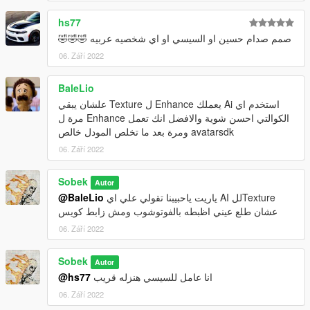
hs77
صمم صدام حسين او السيسي او اي شخصيه عربيه 🤣🤣🤣
06. Září 2022
BaleLio
استخدم اي Ai يعملك Enhance ل Texture علشان يبقي
الكوالتي احسن شوية والافضل انك تعمل Enhance مرة ل
avatarsdk ومرة بعد ما تخلص المودل خالص
06. Září 2022
Sobek
Autor
@BaleLio
ياريت ياحبيبنا تقولي علي اي AI للTexture
عشان طلع عيني اظبطه بالفوتوشوب ومش زابط كويس
06. Září 2022
Sobek
Autor
@hs77
انا عامل للسيسي هنزله قريب
06. Září 2022