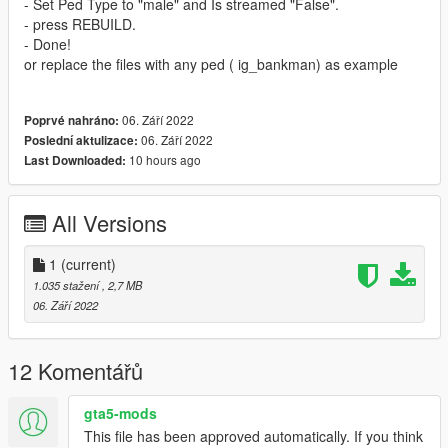
- Set Ped Type to "male" and Is streamed "False".
- press REBUILD.
- Done!
or replace the files with any ped ( ig_bankman) as example
06. Září 2022
Poprvé nahráno:
06. Září 2022
Poslední aktulizace:
10 hours ago
Last Downloaded:
All Versions
1
(current)
1.035 stažení
, 2,7 MB
06. Září 2022
12 Komentářů
gta5-mods
This file has been approved automatically. If you think