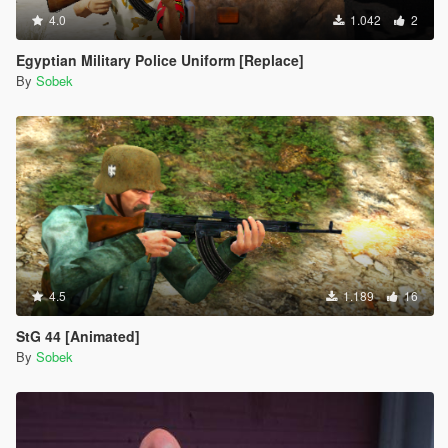
4.0
1.042
2
Egyptian Military Police Uniform [Replace]
By
Sobek
4.5
1.189
16
StG 44 [Animated]
By
Sobek