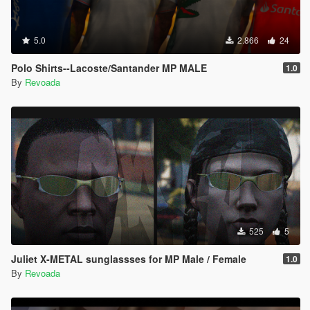
5.0
2.866
24
Polo Shirts--Lacoste/Santander MP MALE
1.0
By
Revoada
525
5
Juliet X-METAL sunglassses for MP Male / Female
1.0
By
Revoada