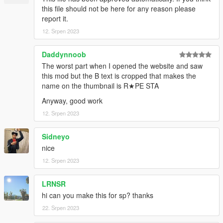
this file should not be here for any reason please
report it.
12. Srpen 2023
Daddynnoob
The worst part when I opened the website and saw
this mod but the B text is cropped that makes the
name on the thumbnail is R★PE STA
Anyway, good work
12. Srpen 2023
Sidneyo
nice
12. Srpen 2023
LRNSR
hi can you make this for sp? thanks
22. Srpen 2023