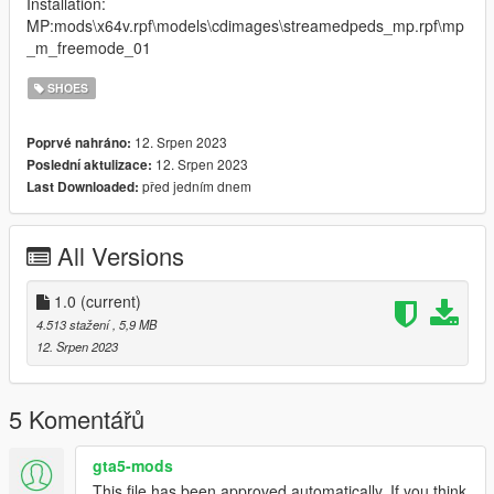
Installation:
MP:mods\x64v.rpf\models\cdimages\streamedpeds_mp.rpf\mp
_m_freemode_01
SHOES
12. Srpen 2023
Poprvé nahráno:
12. Srpen 2023
Poslední aktulizace:
před jedním dnem
Last Downloaded:
All Versions
1.0
(current)
4.513 stažení
, 5,9 MB
12. Srpen 2023
5 Komentářů
gta5-mods
This file has been approved automatically. If you think