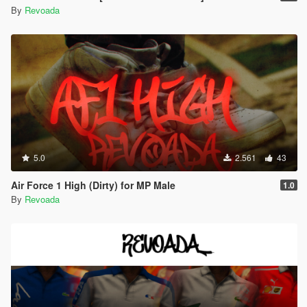
By
Revoada
5.0
2.561
43
Air Force 1 High (Dirty) for MP Male
1.0
By
Revoada