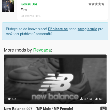
KoksuBoi
Fire
28. Březen 2024
Přidejte se do konverzace!
Přihlaste se
nebo
zaregistruje
pro
možnost přidávání komentářů.
More mods by
Revoada
:
4.5
4.613
50
New Balance 997 - [MP Male / MP Female]
1.0