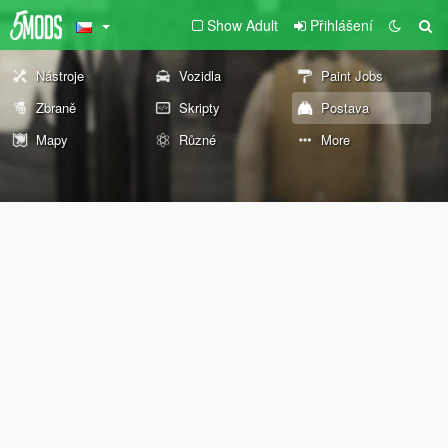
Show Adult
Přihlášení
Nástroje
Vozidla
Paint Jobs
Zbraně
Skripty
Postava
Mapy
Různé
More