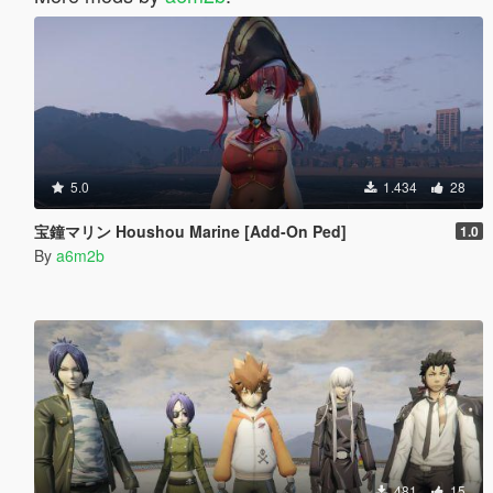
5.0
1.434
28
宝鐘マリン Houshou Marine [Add-On Ped]
1.0
By
a6m2b
481
15