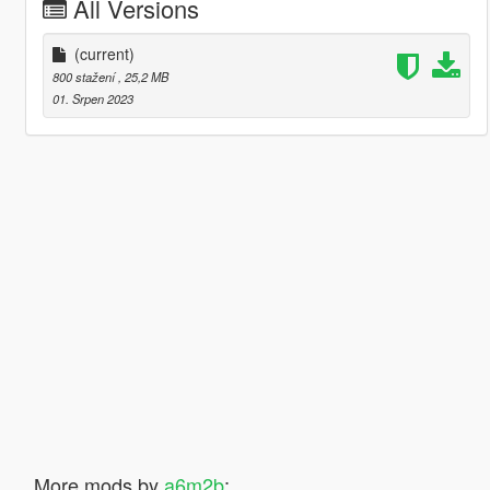
All Versions
(current)
800 stažení
, 25,2 MB
01. Srpen 2023
More mods by
a6m2b
: