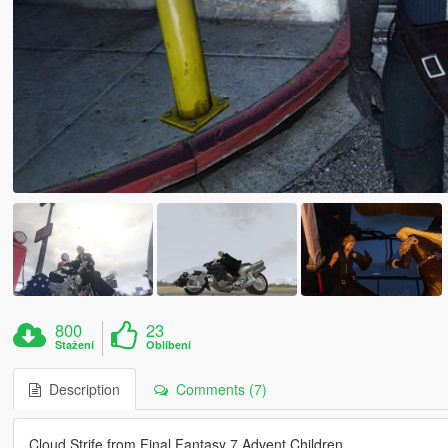
800
23
Stažení
Oblíbení
Description
Comments (7)
Cloud Strife from Final Fantasy 7 Advent Children