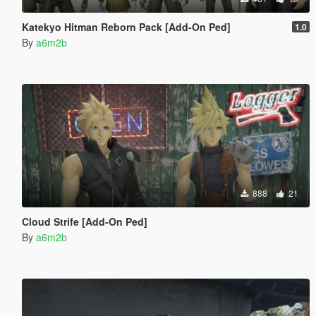
Katekyo Hitman Reborn Pack [Add-On Ped]
1.0
By
a6m2b
888
21
Cloud Strife [Add-On Ped]
By
a6m2b