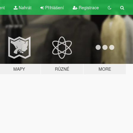
ent
Nahrát
Přihlášení
Registrace
MAPY
RŮZNÉ
MORE