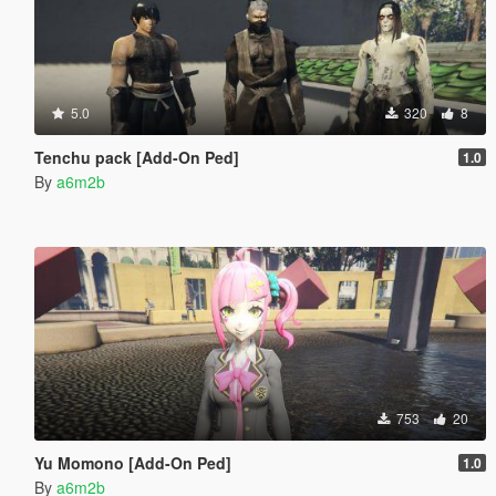
5.0
320
8
Tenchu pack [Add-On Ped]
1.0
By
a6m2b
753
20
Yu Momono [Add-On Ped]
1.0
By
a6m2b