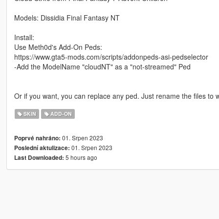
Models: Dissidia Final Fantasy NT
Install:
Use Meth0d's Add-On Peds:
https://www.gta5-mods.com/scripts/addonpeds-asi-pedselector
-Add the ModelName "cloudNT" as a "not-streamed" Ped
Or if you want, you can replace any ped. Just rename the files to
SKIN
ADD-ON
01. Srpen 2023
Poprvé nahráno:
01. Srpen 2023
Poslední aktulizace:
5 hours ago
Last Downloaded: