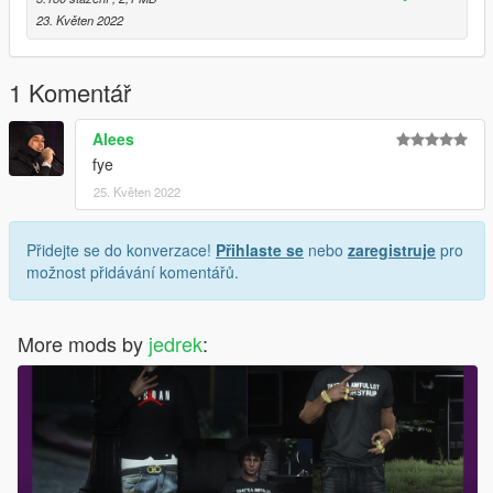
23. Květen 2022
1 Komentář
Alees
fye
25. Květen 2022
Přidejte se do konverzace!
Přihlaste se
nebo
zaregistruje
pro
možnost přidávání komentářů.
More mods by
jedrek
: