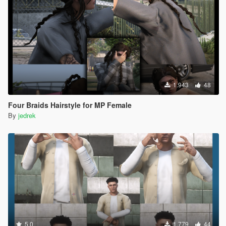
1.943
48
Four Braids Hairstyle for MP Female
By
jedrek
5.0
1.779
44