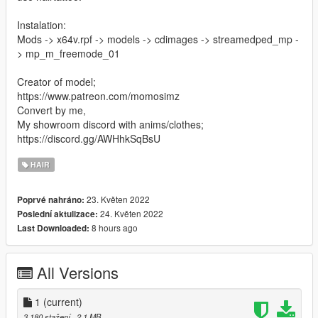
Instalation:
Mods -> x64v.rpf -> models -> cdimages -> streamedped_mp -
> mp_m_freemode_01
Creator of model;
https://www.patreon.com/momosimz
Convert by me,
My showroom discord with anims/clothes;
https://discord.gg/AWHhkSqBsU
HAIR
23. Květen 2022
Poprvé nahráno:
24. Květen 2022
Poslední aktulizace:
8 hours ago
Last Downloaded:
All Versions
1
(current)
3.180 stažení
, 2,1 MB