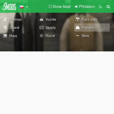
Show Adult
Přihlášení
Nástroje
Vozidla
Paint Jobs
Zbraně
Skripty
Postava
Mapy
Různé
More