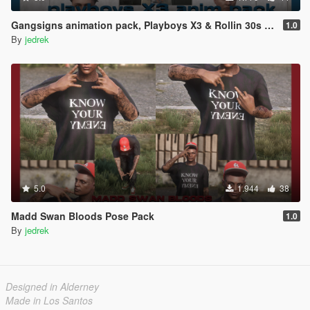
Gangsigns animation pack, Playboys X3 & Rollin 30s / 90s.
1.0
By
jedrek
5.0
1.944
38
Madd Swan Bloods Pose Pack
1.0
By
jedrek
Designed in Alderney
Made in Los Santos