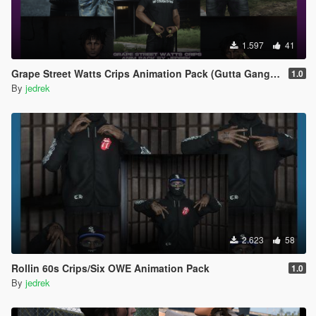
1.597
41
Grape Street Watts Crips Animation Pack (Gutta Gang, GSWC)
1.0
By
jedrek
2.623
58
Rollin 60s Crips/Six OWE Animation Pack
1.0
By
jedrek