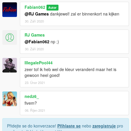
Fabian062
Autor
@RJ Games
dankjewel! zal er binnenkort na kijken
30. Září 2020
RJ Games
@Fabian062
np ;)
30. Září 2020
IllegalePool44
zeer tof ik heb wel de kleur veranderd maar het is
gewoon heel goed!
23. Únor 2021
nedz6_
fivem?
06. Říjen 2021
Přidejte se do konverzace!
Přihlaste se
nebo
zaregistruje
pro