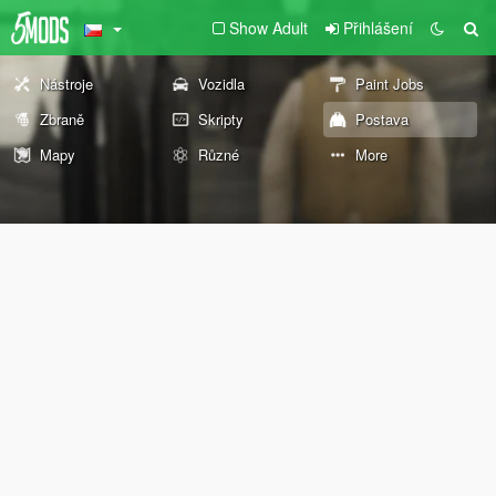
Show Adult
Přihlášení
Nástroje
Vozidla
Paint Jobs
Zbraně
Skripty
Postava
Mapy
Různé
More