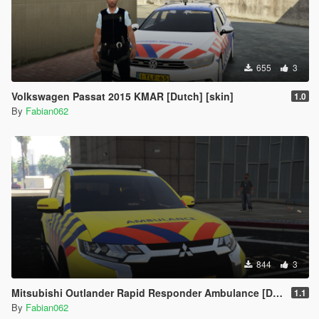
655
3
Volkswagen Passat 2015 KMAR [Dutch] [skin]
1.0
By
Fabian062
844
3
Mitsubishi Outlander Rapid Responder Ambulance [Dutch] [Skin]
1.1
By
Fabian062