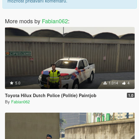
možnost přidávání komentářů.
More mods by
Fabian062
:
5.0
1.014
4
Toyota Hilux Dutch Police (Politie) Paintjob
1.0
By
Fabian062