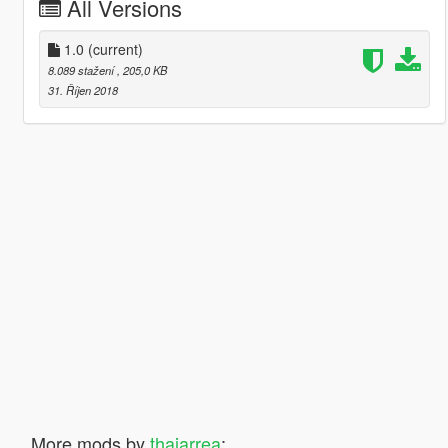
All Versions
1.0
(current)
8.089 stažení
, 205,0 KB
31. Říjen 2018
More mods by
thaiarrea
: