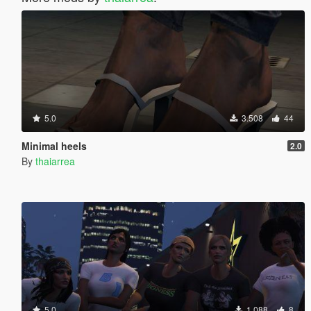
5.0
3.508
44
Minimal heels
2.0
By
thaiarrea
5.0
1.088
8