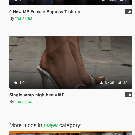
9 New MP Female Bigness T-shirts
1.0
By
thaiarrea
4.94
6.438
82
Single strap high heels MP
1.0
By
thaiarrea
More mods in
category:
player