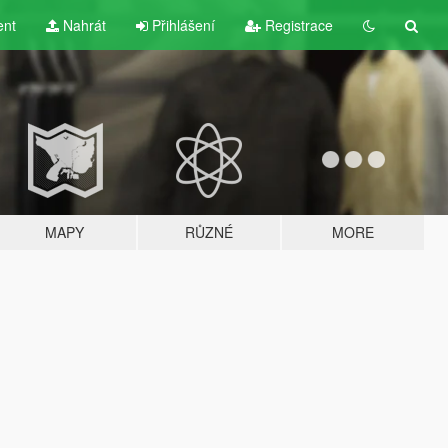
ent
Nahrát
Přihlášení
Registrace
MAPY
RŮZNÉ
MORE