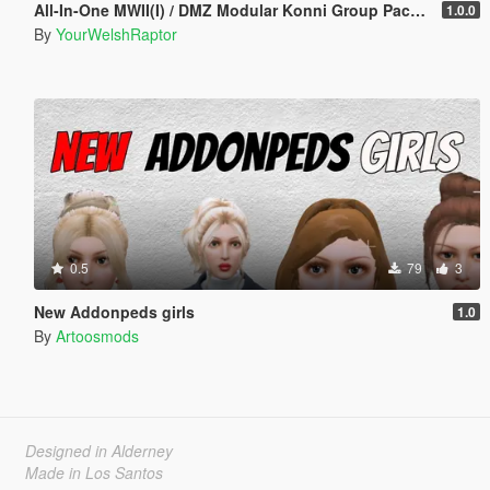
All-In-One MWII(I) / DMZ Modular Konni Group Pack [Add-On Ped & MP Male]
1.0.0
By
YourWelshRaptor
0.5
79
3
New Addonpeds girls
1.0
By
Artoosmods
Designed in Alderney
Made in Los Santos