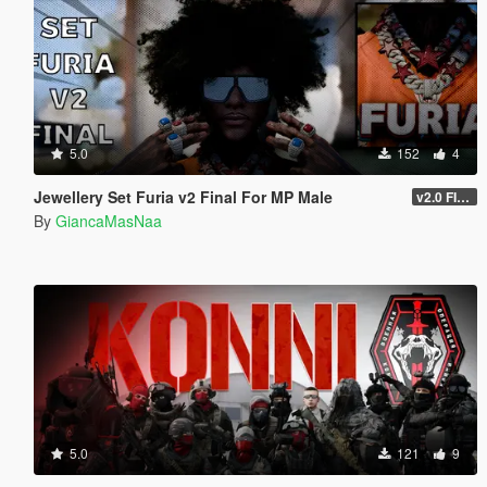
5.0
152
4
Jewellery Set Furia v2 Final For MP Male
v2.0 FINAL
By
GiancaMasNaa
5.0
121
9