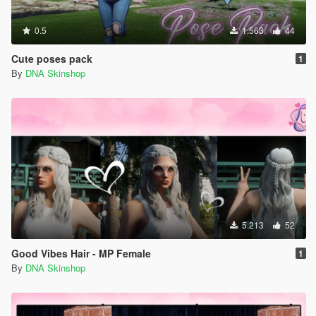
0.5
1.563
44
Cute poses pack
1
By
DNA Skinshop
5.213
52
Good Vibes Hair - MP Female
1
By
DNA Skinshop