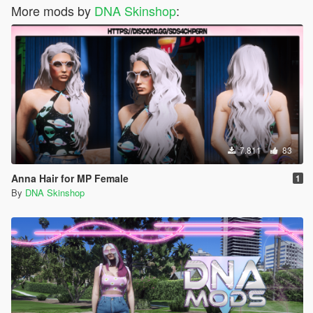
More mods by
DNA Skinshop
:
7.811
83
Anna Hair for MP Female
1
By
DNA Skinshop