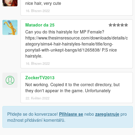
nice hair, very cute
16. Březen 2022
Matador da 25
Can you do this hairstyle for MP Female?
https://www.thesimsresource.com/downloads/details/c
ategory/sims4-hair-hairstyles-female/title/long-
ponytail-with-unkept-bangs/id/1265838/ P.S nice
hairstyle.
16. Březen 2022
ZockerTV2013
Not working. Copied it to the correct directory, but
they don't appear in the game. Unfortunately
22. Květen 2022
Přidejte se do konverzace!
Přihlaste se
nebo
zaregistruje
pro
možnost přidávání komentářů.