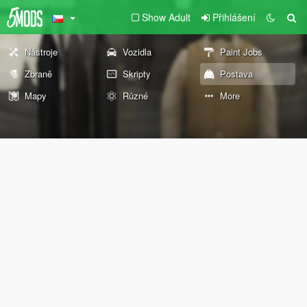
Show Adult
Přihlášení
Nástroje
Vozidla
Paint Jobs
Zbraně
Skripty
Postava
Mapy
Různé
More