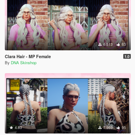
6.513
63
Clara Hair - MP Female
1.0
By
DNA Skinshop
4.83
7.969
95