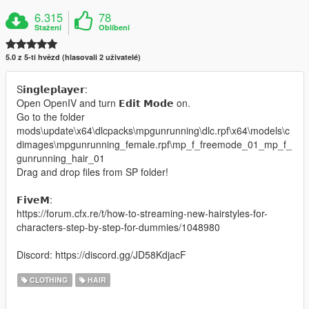
6.315
78
Stažení
Oblíbení
5.0 z 5-ti hvězd (hlasovali 2 uživatelé)
S𝗶𝗻𝗴𝗹𝗲𝗽𝗹𝗮𝘆𝗲𝗿:
Open OpenIV and turn 𝗘𝗱𝗶𝘁 𝗠𝗼𝗱𝗲 on.
Go to the folder
mods\update\x64\dlcpacks\mpgunrunning\dlc.rpf\x64\models\c
dimages\mpgunrunning_female.rpf\mp_f_freemode_01_mp_f_
gunrunning_hair_01
Drag and drop files from SP folder!
𝗙𝗶𝘃𝗲𝗠:
https://forum.cfx.re/t/how-to-streaming-new-hairstyles-for-
characters-step-by-step-for-dummies/1048980
Discord: https://discord.gg/JD58KdjacF
CLOTHING
HAIR