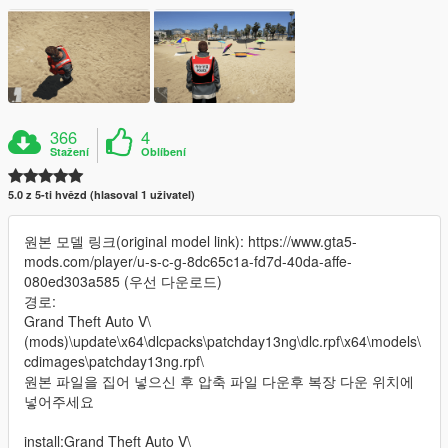
366
4
Stažení
Oblíbení
5.0 z 5-ti hvězd (hlasoval 1 uživatel)
원본 모델 링크(original model link): https://www.gta5-
mods.com/player/u-s-c-g-8dc65c1a-fd7d-40da-affe-
080ed303a585 (우선 다운로드)
경로:
Grand Theft Auto V\
(mods)\update\x64\dlcpacks\patchday13ng\dlc.rpf\x64\models\
cdimages\patchday13ng.rpf\
원본 파일을 집어 넣으신 후 압축 파일 다운후 복장 다운 위치에
넣어주세요
install:Grand Theft Auto V\