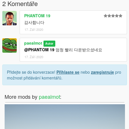
2 Komentáře
PHANTOM 19
감사합니다
17. Září 2020
paealmot
Autor
@PHANTOM 19
엄청 빨리 다운받으셨네요
17. Září 2020
Přidejte se do konverzace!
Přihlaste se
nebo
zaregistruje
pro
možnost přidávání komentářů.
More mods by
paealmot
: