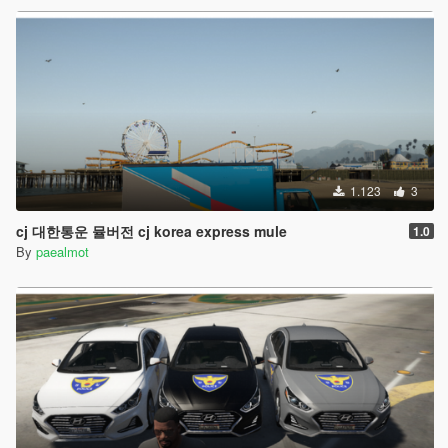
1.123
3
cj 대한통운 뮬버전 cj korea express mule
1.0
By
paealmot