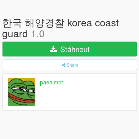
한국 해양경찰 korea coast
guard
1.0
Stáhnout
Share
paealmot