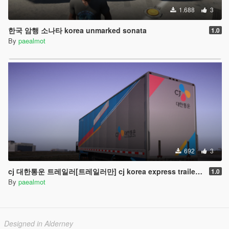
1.688
3
한국 암행 소나타 korea unmarked sonata
1.0
By
paealmot
692
3
cj 대한통운 트레일러[트레일러만] cj korea express trailer[ONLY TRAILER]
1.0
By
paealmot
Designed in Alderney