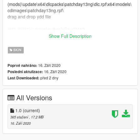
(mods)\update\x64\dlcpacks\patchday13ng\dlc.rpf\x64\models\
cdimages\patchday13ng.rpf\
drag and drop ydd file
모델 원작자(original authorl):Baud0412
모델 원작자 사이트(original author site):https://www.gta5-
Show Full Description
mods.com/users/Baud0412
스킨 제작자(skin maker):패알못(pae-al-mot)
SKIN
16. Září 2020
Poprvé nahráno:
16. Září 2020
Poslední aktulizace:
před 2 dny
Last Downloaded:
All Versions
1.0
(current)
365 stažení
, 17,2 MB
16. Září 2020