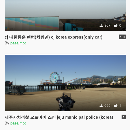
367
0
cj 대한통운 팬텀(차량만) cj korea express(only car)
1.0
By
paealmot
695
1
제주자치경찰 오토바이 스킨 jeju municipal police (korea)
1
By
paealmot