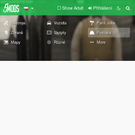
Show Adult
Přihlášení
Nástroje
Vozidla
Paint Jobs
Zbraně
Skripty
Postava
Mapy
Různé
More