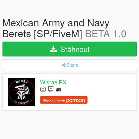
Mexican Army and Navy
Berets [SP/FiveM]
BETA 1.0
Stáhnout
Share
WisraelRX
Support me on