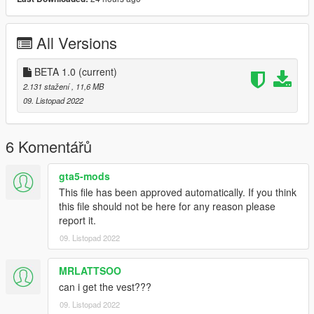
La Boina negra es de la "Unidad de Operaciones Especiales"
asignado a la BIMFUSPAR
All Versions
Para instalar este mod tienes que arrastrar los archivos de la
carpeta [Singleplayer] en la siguiente ruta:
BETA 1.0
(current)
"update/x64/dlcpacks/mpgunrunning/dlc.rpf/x64/models/cdimag
2.131 stažení
, 11,6 MB
es/mpgunrunning male p.rpf/mp m freemode 01 p mp m
09. Listopad 2022
gunrunning 01"
6 Komentářů
gta5-mods
This file has been approved automatically. If you think
this file should not be here for any reason please
report it.
09. Listopad 2022
MRLATTSOO
can i get the vest???
09. Listopad 2022