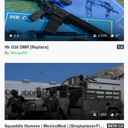
5.0
4.649
47
Hk G28 DMR [Replace]
1.0
By
WisraelRX
1.852
31
Squaddie Humvee | MexicoMod | [Singleplayer/FiveM]
BETA 1.0