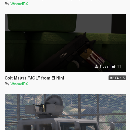
By
WisraelRX
1.589
11
Colt M1911 "JGL" from El Nini
BETA 1.5
By
WisraelRX