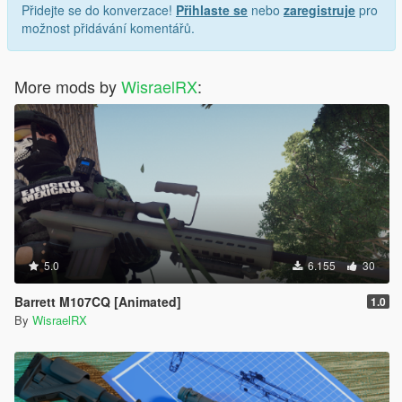
Přidejte se do konverzace!
Přihlaste se
nebo
zaregistruje
pro
možnost přidávání komentářů.
More mods by
WisraelRX
:
5.0
6.155
30
Barrett M107CQ [Animated]
1.0
By
WisraelRX