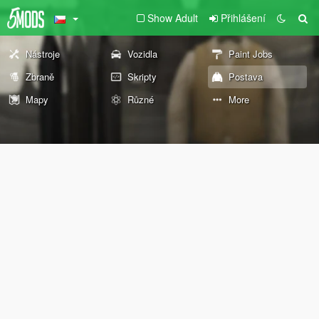
Show Adult
Přihlášení
Nástroje
Vozidla
Paint Jobs
Zbraně
Skripty
Postava
Mapy
Různé
More