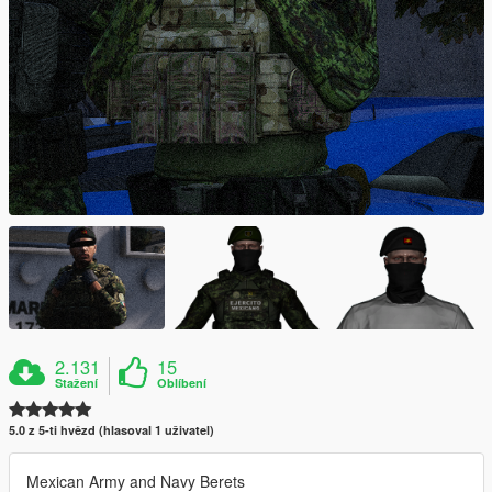
2.131
15
Stažení
Oblíbení
5.0 z 5-ti hvězd (hlasoval 1 uživatel)
Mexican Army and Navy Berets