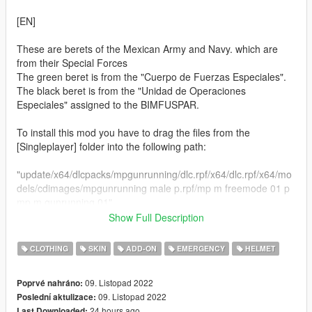
[EN]
These are berets of the Mexican Army and Navy. which are
from their Special Forces
The green beret is from the "Cuerpo de Fuerzas Especiales".
The black beret is from the "Unidad de Operaciones
Especiales" assigned to the BIMFUSPAR.
To install this mod you have to drag the files from the
[Singleplayer] folder into the following path:
"update/x64/dlcpacks/mpgunrunning/dlc.rpf/x64/dlc.rpf/x64/mo
dels/cdimages/mpgunrunning male p.rpf/mp m freemode 01 p
mp m gunrunning 01"
Show Full Description
[ES]
CLOTHING
SKIN
ADD-ON
EMERGENCY
HELMET
Estas son Boinas del Ejercito y Armada de Mexico las Cuales
son de sus Fuerzas Especiales
09. Listopad 2022
Poprvé nahráno:
09. Listopad 2022
Poslední aktulizace:
La Boina verde es del "Cuerpo de Fuerzas Especiales"
24 hours ago
Last Downloaded: