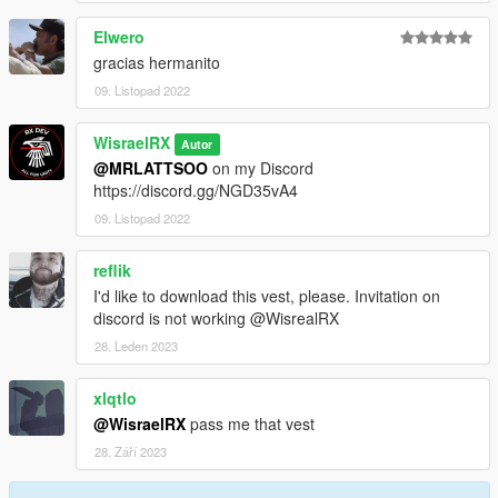
Elwero
gracias hermanito
09. Listopad 2022
WisraelRX
Autor
@MRLATTSOO
on my Discord
https://discord.gg/NGD35vA4
09. Listopad 2022
reflik
I'd like to download this vest, please. Invitation on
discord is not working @WisrealRX
28. Leden 2023
xlqtlo
@WisraelRX
pass me that vest
28. Září 2023