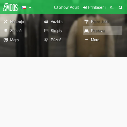
Show Adult
Přihlášení
Nástroje
Vozidla
Paint Jobs
Zbraně
Skripty
Postava
Mapy
Různé
More