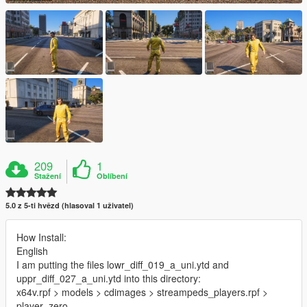
209
1
Stažení
Oblíbení
5.0 z 5-ti hvězd (hlasoval 1 uživatel)
How Install:
English
I am putting the files lowr_diff_019_a_uni.ytd and
uppr_diff_027_a_uni.ytd into this directory:
x64v.rpf > models > cdimages > streampeds_players.rpf >
player_zero.