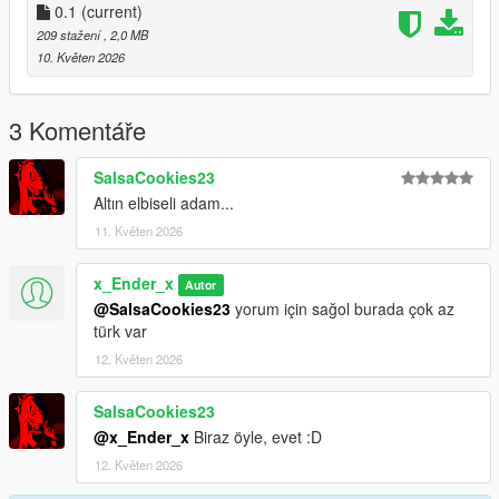
0.1
(current)
-Version-0.1
209 stažení
, 2,0 MB
-Only Add A Outfit For Game
10. Květen 2026
Future:
Maybe I can Add Telekinesis and a mission for get this cloth
3 Komentáře
Thanks For Downloading My Mod :)
SalsaCookies23
Altın elbiseli adam...
11. Květen 2026
x_Ender_x
Autor
@SalsaCookies23
yorum için sağol burada çok az
türk var
12. Květen 2026
SalsaCookies23
@x_Ender_x
Biraz öyle, evet :D
12. Květen 2026