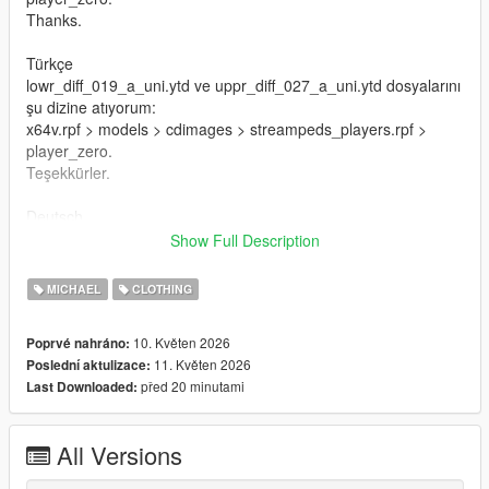
Thanks.
Türkçe
lowr_diff_019_a_uni.ytd ve uppr_diff_027_a_uni.ytd dosyalarını
şu dizine atıyorum:
x64v.rpf > models > cdimages > streampeds_players.rpf >
player_zero.
Teşekkürler.
Deutsch
Ich lege die Dateien lowr_diff_019_a_uni.ytd und
Show Full Description
uppr_diff_027_a_uni.ytd in dieses Verzeichnis:
x64v.rpf > models > cdimages > streampeds_players.rpf >
MICHAEL
CLOTHING
player_zero.
Danke.
10. Květen 2026
Poprvé nahráno:
11. Květen 2026
Poslední aktulizace:
Français
před 20 minutami
Last Downloaded:
Je place les fichiers lowr_diff_019_a_uni.ytd et
uppr_diff_027_a_uni.ytd dans ce répertoire :
x64v.rpf > models > cdimages > streampeds_players.rpf >
All Versions
player_zero.
Merci.