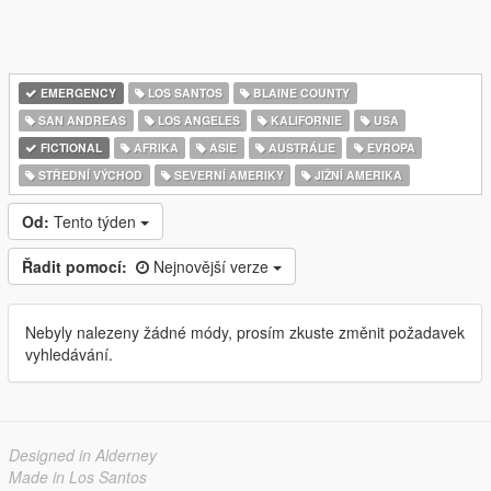
EMERGENCY
LOS SANTOS
BLAINE COUNTY
SAN ANDREAS
LOS ANGELES
KALIFORNIE
USA
FICTIONAL
AFRIKA
ASIE
AUSTRÁLIE
EVROPA
STŘEDNÍ VÝCHOD
SEVERNÍ AMERIKY
JIŽNÍ AMERIKA
Od:
Tento týden
Řadit pomocí:
Nejnovější verze
Nebyly nalezeny žádné módy, prosím zkuste změnit požadavek
vyhledávání.
Designed in Alderney
Made in Los Santos