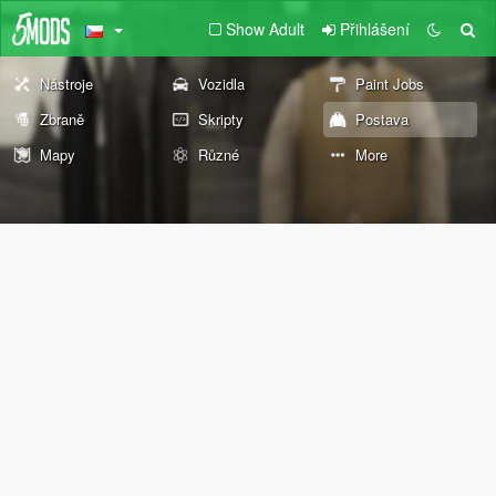
Show Adult
Přihlášení
Nástroje
Vozidla
Paint Jobs
Zbraně
Skripty
Postava
Mapy
Různé
More