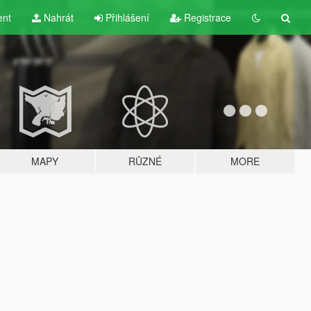
ent
Nahrát
Přihlášení
Registrace
MAPY
RŮZNÉ
MORE