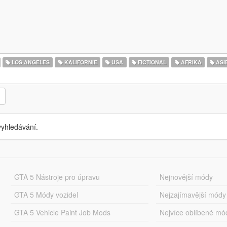
LOS ANGELES
KALIFORNIE
USA
FICTIONAL
AFRIKA
ASI
yhledávání.
GTA 5 Nástroje pro úpravu
Nejnovější módy
GTA 5 Módy vozidel
Nejzajímavější módy
GTA 5 Vehicle Paint Job Mods
Nejvíce oblíbené mó