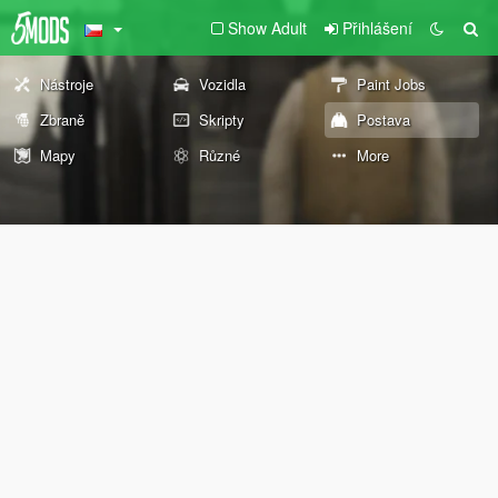
Show Adult
Přihlášení
Nástroje
Vozidla
Paint Jobs
Zbraně
Skripty
Postava
Mapy
Různé
More