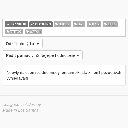
FRANKLIN
CLOTHING
SHOES
HAT
HAIR
EYES
TATTOO
WATCH
Od:
Tento týden
Řadit pomocí:
Nejlépe hodnocené
Nebyly nalezeny žádné módy, prosím zkuste změnit požadavek
vyhledávání.
Designed in Alderney
Made in Los Santos