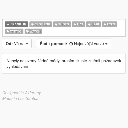
FRANKLIN
CLOTHING
SHOES
HAT
HAIR
EYES
TATTOO
WATCH
Od:
Včera
Řadit pomocí:
Nejnovější verze
Nebyly nalezeny žádné módy, prosím zkuste změnit požadavek
vyhledávání.
Designed in Alderney
Made in Los Santos