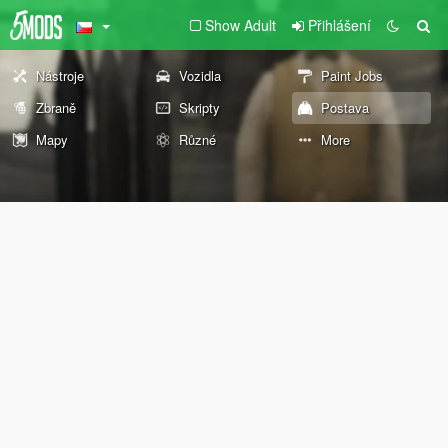
Show Adult
Přihlášení
Nástroje
Vozidla
Paint Jobs
Zbraně
Skripty
Postava
Mapy
Různé
More