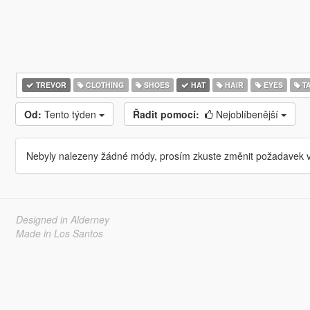
TREVOR
CLOTHING
SHOES
HAT
HAIR
EYES
T
Od:
Tento týden
Řadit pomocí:
Nejoblíbenější
Nebyly nalezeny žádné módy, prosím zkuste změnit požadavek v
Designed in Alderney
Made in Los Santos