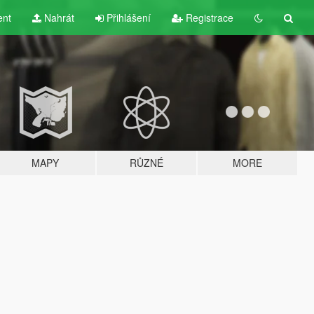
ent
Nahrát
Přihlášení
Registrace
MAPY
RŮZNÉ
MORE