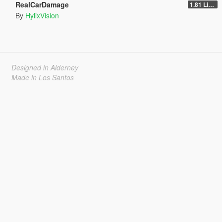
RealCarDamage
1.81 Light
By
HylixVision
Designed in Alderney
Made in Los Santos