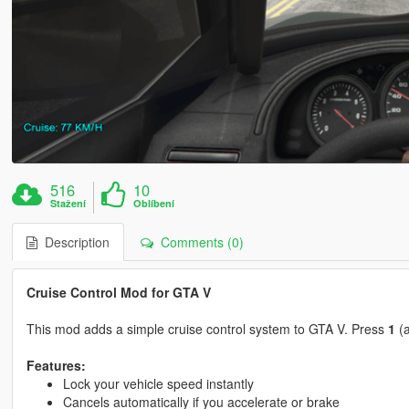
516
10
Stažení
Oblíbení
Description
Comments (0)
Cruise Control Mod for GTA V
This mod adds a simple cruise control system to GTA V. Press
1
(a
Features:
Lock your vehicle speed instantly
Cancels automatically if you accelerate or brake