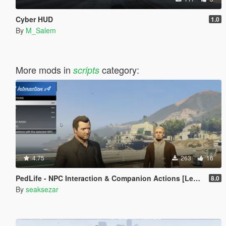
Cyber HUD
1.0
By
M_Salem
More mods in
category:
scripts
4.75
263
16
PedLife - NPC Interaction & Companion Actions [Legacy]
8.0
By
seaksezar