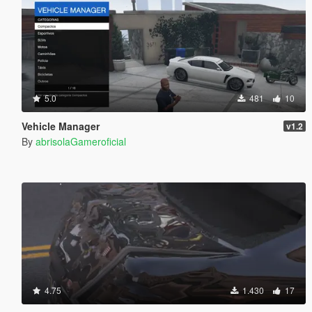
5.0
481
10
Vehicle Manager
v1.2
By
abrisolaGameroficial
4.75
1.430
17