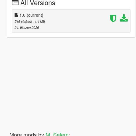
All Versions
1.0
(current)
516 stažení
, 1,4 MB
24. Březen 2026
More mods by
M_Salem
: