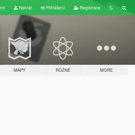
ent
Nahrát
Přihlášení
Registrace
MAPY
RŮZNÉ
MORE