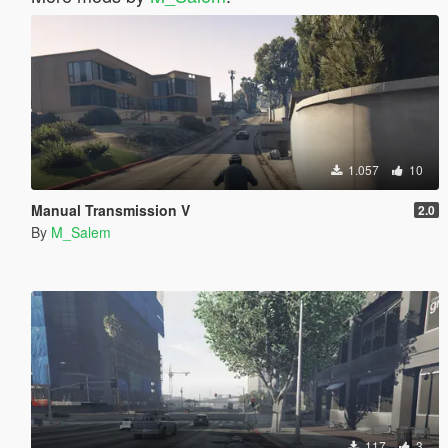
1.057
10
Manual Transmission V
2.0
By
M_Salem
117
3