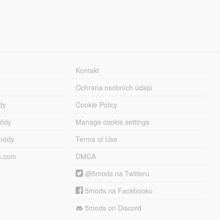
Kontakt
Ochrana osobních údajů
dy
Cookie Policy
módy
Manage cookie settings
módy
Terms of Use
s.com
DMCA
@5mods na Twitteru
5mods na Facebooku
5mods on Discord