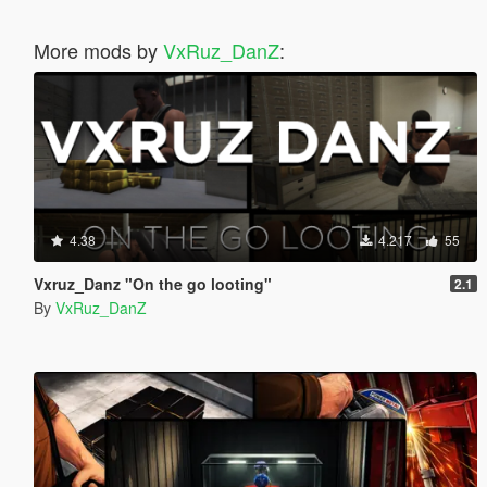
More mods by
VxRuz_DanZ
:
4.38
4.217
55
Vxruz_Danz "On the go looting"
2.1
By
VxRuz_DanZ