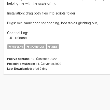
helping me with the scaleform).
Installation: drag both files into scripts folder
Bugs: mini vault door not opening, loot tables glitching out,
Channel Log:
1.0 - release
MISSION
GAMEPLAY
.NET
10. Červenec 2022
Poprvé nahráno:
11. Červenec 2022
Poslední aktulizace:
před 2 dny
Last Downloaded: