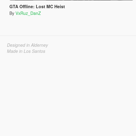
GTA Offline: Lost MC Heist
By
VxRuz_DanZ
Designed in Alderney
Made in Los Santos