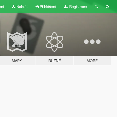
ent
Nahrát
Přihlášení
Registrace
MAPY
RŮZNÉ
MORE