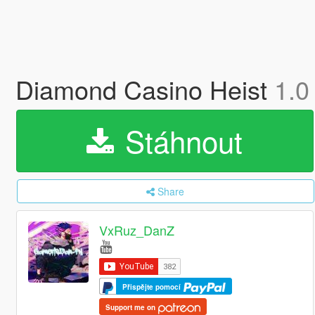
Diamond Casino Heist
1.0
Stáhnout
Share
VxRuz_DanZ
Přispějte pomocí
Support me on