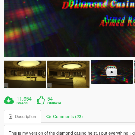
11.654
54
Stažení
Oblíbení
Description
Comments (23)
This is my version of the diamond casino heist, i put everything i