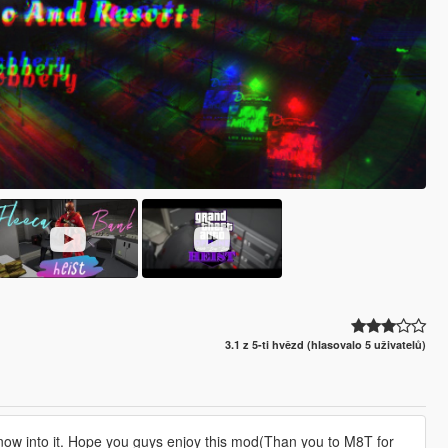
3.1 z 5-ti hvězd (hlasovalo 5 uživatelů)
 know into it. Hope you guys enjoy this mod(Than you to M8T for