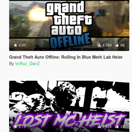
4.93
4.589
69
Grand Theft Auto Offline: Rolling In Blue Meth Lab Heist
By
VxRuz_DanZ
2.75
1.928
28