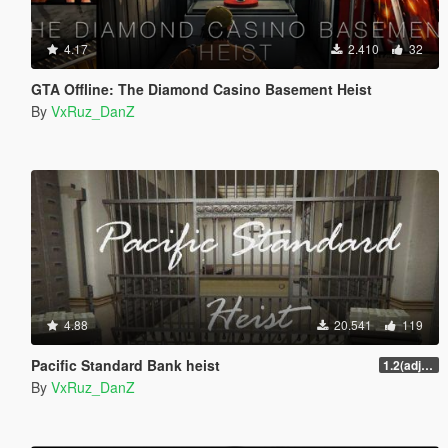
4.17
2.410
32
GTA Offline: The Diamond Casino Basement Heist
By
VxRuz_DanZ
4.88
20.541
119
Pacific Standard Bank heist
1.2(adjustments)
By
VxRuz_DanZ