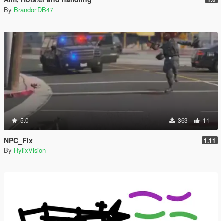
By
BrandonDB47
5.0
363
11
NPC_Fix
1.11
By
HylixVision