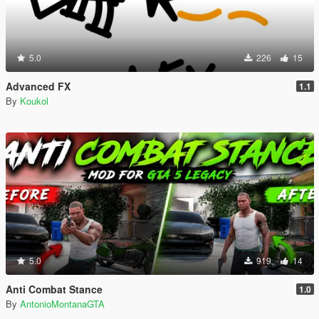
5.0
226
15
Advanced FX
1.1
By
Koukol
5.0
919
14
Anti Combat Stance
1.0
By
AntonioMontanaGTA