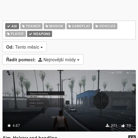
ASI
TRAINER
MISSION
GAMEPLAY
VEHICLES
PLAYER
WEAPONS
Od:
Tento měsíc
Řadit pomocí:
Nejnovější módy
4.67
271
10
Aim, Holster and handling
1.0