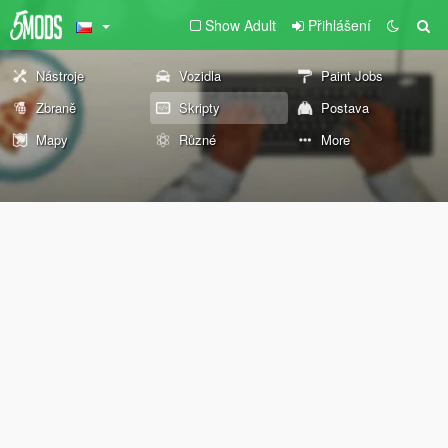
Show Adult
Přihlášení
Nástroje
Vozidla
Paint Jobs
Zbraně
Skripty
Postava
Mapy
Různé
More