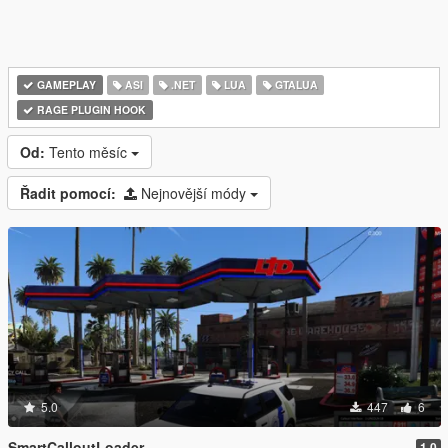
GAMEPLAY
ASI
.NET
LUA
GTALUA
RAGE PLUGIN HOOK
Od:
Tento měsíc
Řadit pomocí:
Nejnovější módy
5.0
447
6
SmartCalloutLoader
1.0