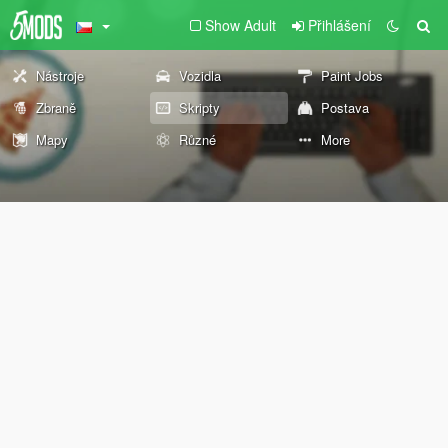
Show Adult
Přihlášení
Nástroje
Vozidla
Paint Jobs
Zbraně
Skripty
Postava
Mapy
Různé
More