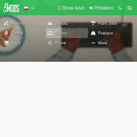
Show Adult
Přihlášení
Nástroje
Vozidla
Paint Jobs
Zbraně
Skripty
Postava
Mapy
Různé
More