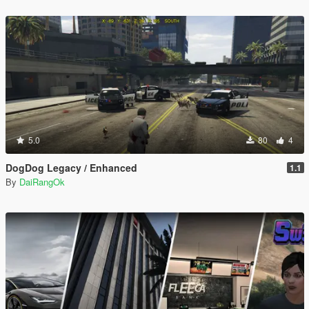
5.0
80
4
DogDog Legacy / Enhanced
1.1
By
DaiRangOk