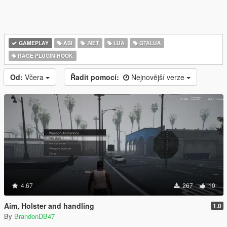
GAMEPLAY
ASI
.NET
LUA
GTALUA
RAGE PLUGIN HOOK
Od:
Včera
Řadit pomocí:
Nejnovější verze
4.67
267
10
Aim, Holster and handling
1.0
By
BrandonDB47