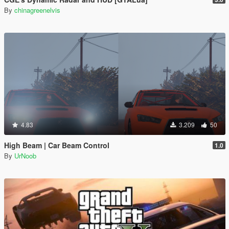
By
chinagreenelvis
4.83
3.209
50
High Beam | Car Beam Control
1.0
By
UrNoob