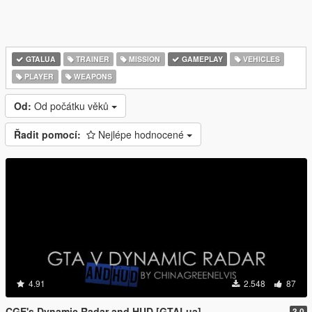
GTALUA
TRAINER
MISSION
GAMEPLAY
VEHICLES
PLAYER
WEAPONS
Od:
Od počátku věků
Řadit pomocí:
Nejlépe hodnocené
4.91
2.548
87
CGE's Dynamic Radar and HUD [GTALua]
3.0