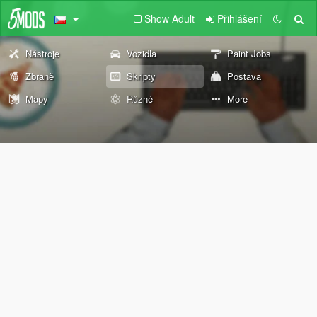
Show Adult
Přihlášení
Nástroje
Vozidla
Paint Jobs
Zbraně
Skripty
Postava
Mapy
Různé
More