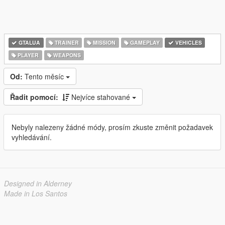
GTALUA
TRAINER
MISSION
GAMEPLAY
VEHICLES
PLAYER
WEAPONS
Od:
Tento měsíc
Řadit pomocí:
Nejvíce stahované
Nebyly nalezeny žádné módy, prosím zkuste změnit požadavek
vyhledávání.
Designed in Alderney
Made in Los Santos