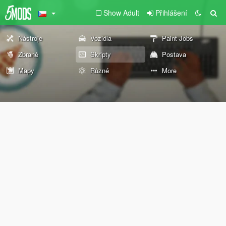
Show Adult
Přihlášení
Nástroje
Vozidla
Paint Jobs
Zbraně
Skripty
Postava
Mapy
Různé
More