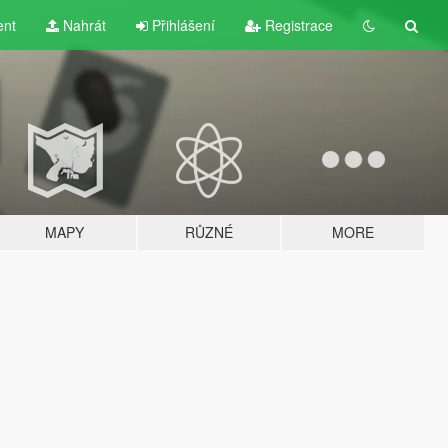
ent
Nahrát
Přihlášení
Registrace
MAPY
RŮZNÉ
MORE