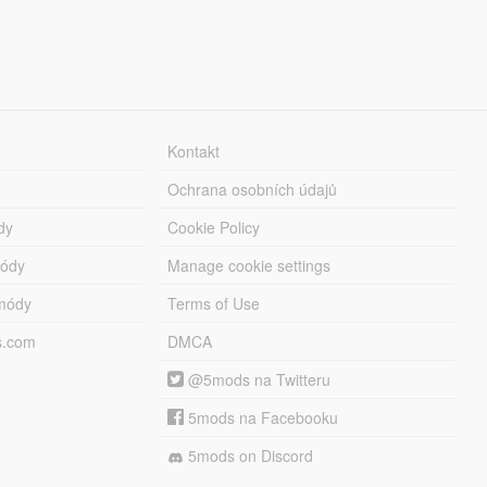
Kontakt
Ochrana osobních údajů
dy
Cookie Policy
módy
Manage cookie settings
módy
Terms of Use
s.com
DMCA
@5mods na Twitteru
5mods na Facebooku
5mods on Discord