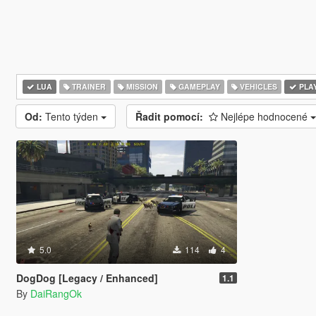
LUA
TRAINER
MISSION
GAMEPLAY
VEHICLES
PLA
Od:
Tento týden
Řadit pomocí:
Nejlépe hodnocené
5.0
114
4
DogDog [Legacy / Enhanced]
1.1
By
DaiRangOk