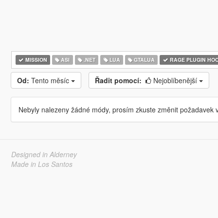
MISSION
ASI
.NET
LUA
GTALUA
RAGE PLUGIN HO
Od:
Tento měsíc
Řadit pomocí:
Nejoblíbenější
Nebyly nalezeny žádné módy, prosím zkuste změnit požadavek v
Designed in Alderney
Made in Los Santos