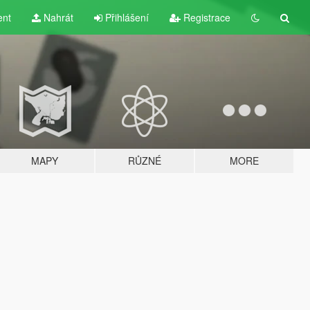
ent
Nahrát
Přihlášení
Registrace
MAPY
RŮZNÉ
MORE