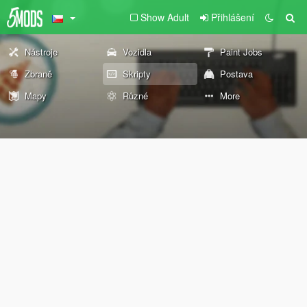
Show Adult
Přihlášení
Nástroje
Vozidla
Paint Jobs
Zbraně
Skripty
Postava
Mapy
Různé
More