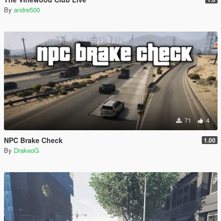
By
andre500
71
4
NPC Brake Check
1.00
By
DrakeoG