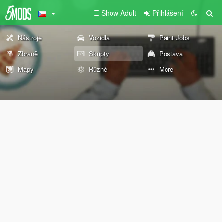
Show Adult
Přihlášení
Nástroje
Vozidla
Paint Jobs
Zbraně
Skripty
Postava
Mapy
Různé
More