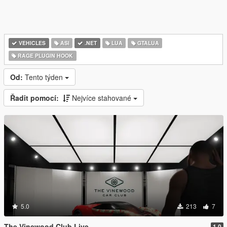
VEHICLES
ASI
.NET
LUA
GTALUA
RAGE PLUGIN HOOK
Od:
Tento týden
Řadit pomocí:
Nejvíce stahované
5.0
213
7
The Vinewood Club Live
1.0