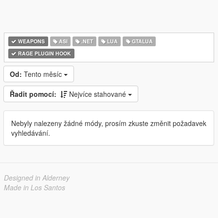
WEAPONS
ASI
.NET
LUA
GTALUA
RAGE PLUGIN HOOK
Od:
Tento měsíc
Řadit pomocí:
Nejvíce stahované
Nebyly nalezeny žádné módy, prosím zkuste změnit požadavek
vyhledávání.
Designed in Alderney
Made in Los Santos