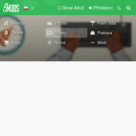
Show Adult
Přihlášení
Nástroje
Vozidla
Paint Jobs
Zbraně
Skripty
Postava
Mapy
Různé
More