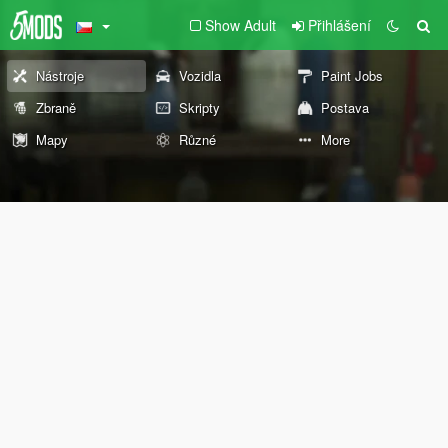
Show Adult
Přihlášení
Nástroje
Vozidla
Paint Jobs
Zbraně
Skripty
Postava
Mapy
Různé
More